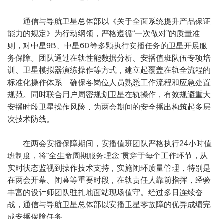
通信与导航卫星总体部以《关于全面系统提升产品保证
能力的规定》为行动纲领，严格遵循“一次做对”的质量准
则，对中星9B、中星6D等多颗执行安播任务的卫星开展服
务保障。团队通过在轨性能数据分析、安播值班队伍专项培
训、卫星模拟器演练操作等方式，建立起覆盖在轨全流程的
标准化操作体系，确保各岗位人员熟悉工作流程和应急处置
规范。同时联合用户周密规划卫星在轨操作，有效规避重大
安播时段卫星操作风险，为两会期间的安全播出构筑起多层
次技术防线。
在两会安播保障期间，安播值班团队严格执行24小时值
班制度，将“全生命周期服务理念”贯穿于每个工作环节，从
实时状态监视到操作技术支持，实施闭环质量管理，特别是
在两会开幕、闭幕等重要时段，在轨责任人靠前指挥，经验
丰富的设计师团队驻扎地面站现场值守。经过多日连续奋
战，通信与导航卫星总体部以安播卫星零故障的优异成绩完
成安播保障任务。