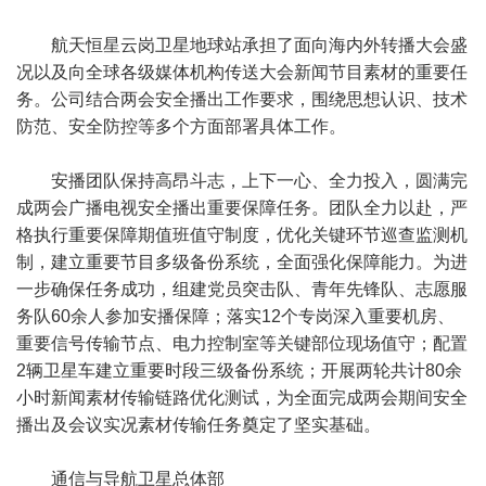
航天恒星云岗卫星地球站承担了面向海内外转播大会盛
况以及向全球各级媒体机构传送大会新闻节目素材的重要任
务。公司结合两会安全播出工作要求，围绕思想认识、技术
防范、安全防控等多个方面部署具体工作。
安播团队保持高昂斗志，上下一心、全力投入，圆满完
成两会广播电视安全播出重要保障任务。团队全力以赴，严
格执行重要保障期值班值守制度，优化关键环节巡查监测机
制，建立重要节目多级备份系统，全面强化保障能力。为进
一步确保任务成功，组建党员突击队、青年先锋队、志愿服
务队60余人参加安播保障；落实12个专岗深入重要机房、
重要信号传输节点、电力控制室等关键部位现场值守；配置
2辆卫星车建立重要时段三级备份系统；开展两轮共计80余
小时新闻素材传输链路优化测试，为全面完成两会期间安全
播出及会议实况素材传输任务奠定了坚实基础。
通信与导航卫星总体部