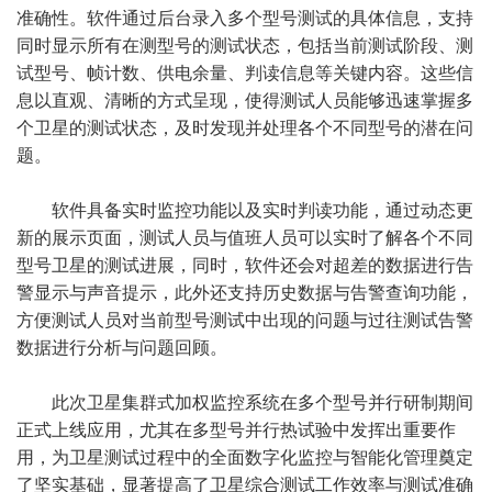
准确性。软件通过后台录入多个型号测试的具体信息，支持
同时显示所有在测型号的测试状态，包括当前测试阶段、测
试型号、帧计数、供电余量、判读信息等关键内容。这些信
息以直观、清晰的方式呈现，使得测试人员能够迅速掌握多
个卫星的测试状态，及时发现并处理各个不同型号的潜在问
题。
软件具备实时监控功能以及实时判读功能，通过动态更
新的展示页面，测试人员与值班人员可以实时了解各个不同
型号卫星的测试进展，同时，软件还会对超差的数据进行告
警显示与声音提示，此外还支持历史数据与告警查询功能，
方便测试人员对当前型号测试中出现的问题与过往测试告警
数据进行分析与问题回顾。
此次卫星集群式加权监控系统在多个型号并行研制期间
正式上线应用，尤其在多型号并行热试验中发挥出重要作
用，为卫星测试过程中的全面数字化监控与智能化管理奠定
了坚实基础，显著提高了卫星综合测试工作效率与测试准确