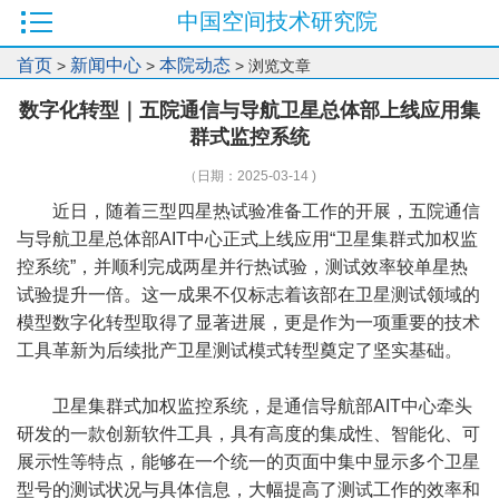
中国空间技术研究院
首页
新闻中心
本院动态
>
>
> 浏览文章
数字化转型｜五院通信与导航卫星总体部上线应用集
群式监控系统
（日期：2025-03-14 )
近日，随着三型四星热试验准备工作的开展，五院通信
与导航卫星总体部AIT中心正式上线应用“卫星集群式加权监
控系统”，并顺利完成两星并行热试验，测试效率较单星热
试验提升一倍。这一成果不仅标志着该部在卫星测试领域的
模型数字化转型取得了显著进展，更是作为一项重要的技术
工具革新为后续批产卫星测试模式转型奠定了坚实基础。
卫星集群式加权监控系统，是通信导航部AIT中心牵头
研发的一款创新软件工具，具有高度的集成性、智能化、可
展示性等特点，能够在一个统一的页面中集中显示多个卫星
型号的测试状况与具体信息，大幅提高了测试工作的效率和