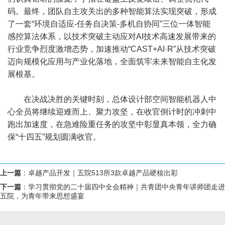
码。最终，团队自主攻关出的多种智能算法实现突破，形成
了一套“环境自适应-任务自决策-多机自协同”三位一体智能
感控算法体系，以技术突破主动应对AI技术高速发展带来的
行业竞争烈度激增态势，加速推动“CAST+AI·R”从技术突破
迈向规模化应用与产业化落地，全面筑牢未来智能自主化发
展根基。
在决战决胜的关键时刻，总体设计部空间智能机器人中
心全员将继续迎难而上、聚力攻坚，在收官倒计时的冲刺中
跑出加速度，在急难险重任务的攻坚中彰显真本领，全力确
保“十四五”规划圆满收官。
上一篇
：
卓越产品开发｜五院513所3款卓越产品硬核出彩
下一篇
：
学习贯彻党的二十届四中全会精神｜共青团中央青年讲师团走进
五院，为青年带来思想盛宴