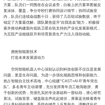
方案，队员们一同围坐在会议桌旁，白板上的方案草图被反
复涂抹、覆盖，争分夺秒打磨协同设计细节；协同试验室
内，队员们连续奋战数十日，获得了几百组试验数据，终于
锚定了方案最优解。团队聚焦提升“自我造血”能力，积极探
索并推动构建面向低轨卫星在轨支持的产业化发展新模式，
为五院产业能级跃升和培育新质生产力注入强劲动能。
拥抱智能新技术
打造未来发展源动力
空间智能机器人中心深刻认识到科技创新不仅仅是发展
问题，更是生存问题。为进一步强化领跑思维和创新能力、
抢占智能自主技术高地，中心组建“‘CAST+AI·R’青年突击
队”。多名青年主动请缨，充分发挥青年员工敢闯敢拼、勇
于创新的优势，凭借扎实的专业基础和一股钻劲，潜心研究
算法。试验室里，键盘敲击声此起彼伏，屏幕蓝光映着青年
们认真钻研的脸庞，手指在键盘上反复敲击、调整优化代