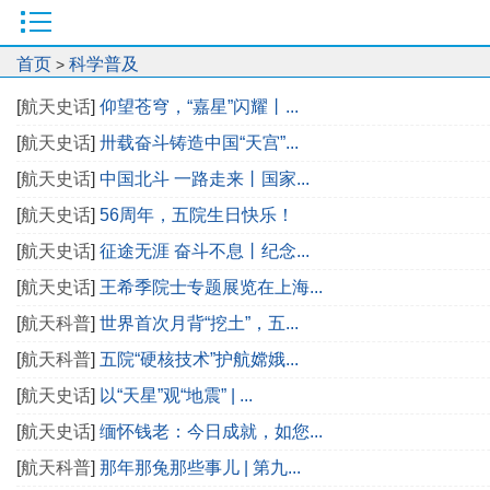
首页
科学普及
>
[
航天史话
]
仰望苍穹，“嘉星”闪耀丨...
[
航天史话
]
卅载奋斗铸造中国“天宫”...
[
航天史话
]
中国北斗 一路走来丨国家...
[
航天史话
]
56周年，五院生日快乐！
[
航天史话
]
征途无涯 奋斗不息丨纪念...
[
航天史话
]
王希季院士专题展览在上海...
[
航天科普
]
世界首次月背“挖土”，五...
[
航天科普
]
五院“硬核技术”护航嫦娥...
[
航天史话
]
以“天星”观“地震” | ...
[
航天史话
]
缅怀钱老：今日成就，如您...
[
航天科普
]
那年那兔那些事儿 | 第九...