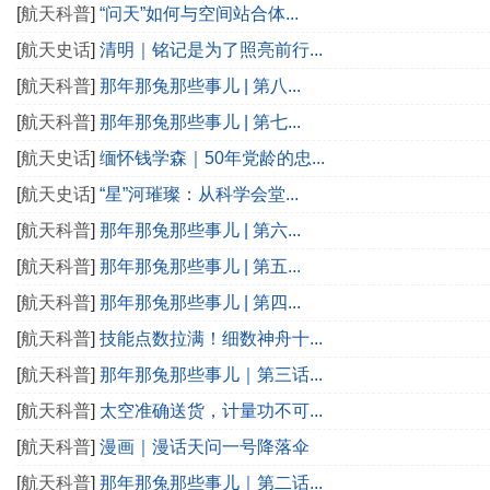
[
航天科普
]
“问天”如何与空间站合体...
[
航天史话
]
清明｜铭记是为了照亮前行...
[
航天科普
]
那年那兔那些事儿 | 第八...
[
航天科普
]
那年那兔那些事儿 | 第七...
[
航天史话
]
缅怀钱学森｜50年党龄的忠...
[
航天史话
]
“星”河璀璨：从科学会堂...
[
航天科普
]
那年那兔那些事儿 | 第六...
[
航天科普
]
那年那兔那些事儿 | 第五...
[
航天科普
]
那年那兔那些事儿 | 第四...
[
航天科普
]
技能点数拉满！细数神舟十...
[
航天科普
]
那年那兔那些事儿｜第三话...
[
航天科普
]
太空准确送货，计量功不可...
[
航天科普
]
漫画｜漫话天问一号降落伞
[
航天科普
]
那年那兔那些事儿｜第二话...