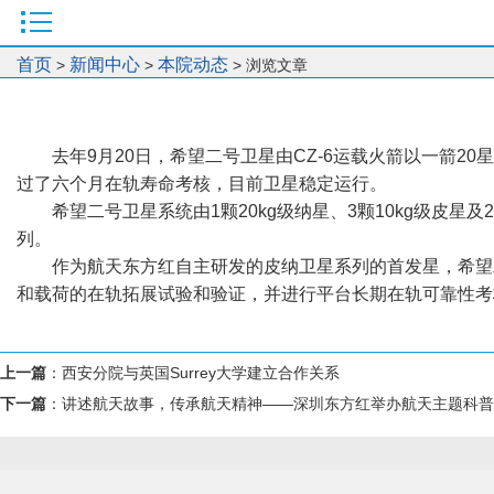
首页
新闻中心
本院动态
>
>
> 浏览文章
去年9月20日，希望二号卫星由CZ-6运载火箭以一箭
过了六个月在轨寿命考核，目前卫星稳定运行。
希望二号卫星系统由1颗20kg级纳星、3颗10kg级皮
列。
作为航天东方红自主研发的皮纳卫星系列的首发星，希望
和载荷的在轨拓展试验和验证，并进行平台长期在轨可靠性考
上一篇
：
西安分院与英国Surrey大学建立合作关系
下一篇
：
讲述航天故事，传承航天精神——深圳东方红举办航天主题科普