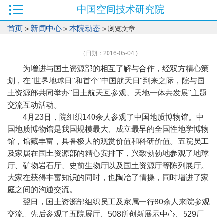
中国空间技术研究院
首页
新闻中心
本院动态
>
>
> 浏览文章
（日期：2016-05-04 )
为增进与国土资源部的相互了解与合作，经双方精心策
划，在"世界地球日"和首个"中国航天日"到来之际，院与国
土资源部共同举办"国土航天互参观、天地一体共发展"主题
交流互动活动。
4月23日，院组织140余人参观了中国地质博物馆。中
国地质博物馆是我国规模最大、成立最早的全国性地学博物
馆，馆藏丰富，具备极大的观赏价值和科研价值。五院员工
及家属在国土资源部的精心安排下，兴致勃勃地参观了地球
厅、矿物岩石厅、史前生物厅以及国土资源厅等陈列展厅。
大家在获得丰富知识的同时，也陶冶了情操，同时增进了家
庭之间的沟通交流。
翌日，国土资源部组织员工及家属一行80余人来院参观
交流。先后参观了五院展厅、508所创新展示中心、529厂