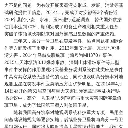
力不足的问题，为有效开展雾霾污染形成、发展、消散等基
础研究提供了信息。2014年，完成了对安徽等3个省份近
200个县的小麦、水稻、玉米进行遥感调查，替代国外数据
使用率达到70%，顺利完成了粮食生产检测相关重大任务，
突破了该领域长期以来对国外遥感卫星数据的严重依赖。
三年来，高分一号卫星在突发事件、热点问题和国际合
作等方面发挥了重要作用。2013年雅安地震、东北地区洪
涝灾害，2014年马航失联航班（编号为MH370）事件，
2015年天津塘沽8.12爆炸事故、深圳山体滑坡事件等典型
事件中发挥的作用显现出天基业务观测系统在此类应急事件
中具有其它系统无法替代的地位，同时也表明高分辨率对地
观测卫星在突发事件应急响应方面优势明显。在2014年4月
14日召开的第31届空间与重大灾害国际宪章理事及执行秘
书会议中，高分一号卫星“入列”空间与重大灾害国际宪章值
班卫星，成为了我国第三颗入列值班卫星。
随着我国高分辨率对地观测系统科技重大专项、民用空
间基础设施规划等逐步实施，后续业务卫星将与高分一号卫
星组网运行，届时将大幅度提高卫星数据获取能力。我们有