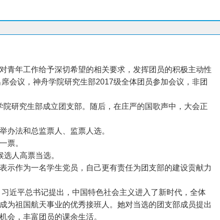
对青年工作给予深切希望的相关要求，发挥团员的积极主动性
出席会议，神舟学院研究生部
2017
级全体团员参加会议，非团
学院研究生部成立团支部。随后，在庄严的国歌声中，大会正
举办法和总监票人、监票人选。
一票。
候选人高票当选。
表示作为一名学生党员，自己更有责任为团支部的建设贡献力
，习近平总书记提出，中国特色社会主义进入了新时代，全体
成为祖国航天事业的优秀接班人。她对当选的团支部成员提出
机会，丰富团员的课余生活。