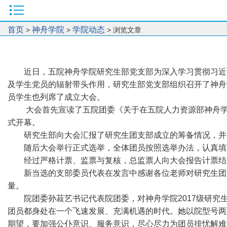
首页
神舟学院
学院动态
>
>
> 浏览文章
近日，五院神舟学院研究生部党支部为深入学习贯彻习近
及学生党员的辐射带头作用，研究生部党支部组织召开了神舟
员学生也列席了成立大会。
大会首先宣读了五院团委《关于在五院人力资源部神舟
式开幕。
研究生部向大会汇报了研究生团支部成立的筹备情况，并
随后大会举行正式选举，全体团员按照选举办法，认真填
经过严格计票、监票与复核，总监票人向大会报告计票结
新当选的支部委员代表在发言中感谢各位老师对研究生团
量。
院团委孙菽艺书记代表院团委，对神舟学院
2017
级研究
团员都身处在一个飞速发展、充满机遇的时代。她以院型号两
期望，要加强公仆意识、服务意识，尽心尽力为团员排忧解难