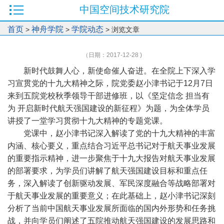
中国空间技术研究院
首页
神舟学院
学院动态
>
>
> 浏览文章
（日期：2017-12-28 )
新时代鼓舞人心，新使命催人奋进。在全院上下深入学
习宣贯党的十九大精神之际，院党委赵小津书记于
12
月
7
日
来到五院党校秋季领导干部进修班，以《坚定信念
担当有
为
开启新时代航天强国建设的新征程》为题，为全体学员
讲授了一堂学习贯彻十九大精神的专题党课。
党课中，赵小津书记深入解读了党的十九大精神的丰富
内涵、核心要义，重点结合习近平总书记对于航天事业发展
的重要指示精神，进一步聚焦于十九大报告对航天事业发展
的部署要求，为学员们讲解了航天强国建设目标和重点任
务，深入解读了创新驱动发展、军民深度融合等战略部署对
于航天事业发展的重要意义；在此基础上，赵小津书记深刻
分析了当前中国航天事业发展所面临的国内外形势和任务挑
战，并向学员们阐述了五院推动航天强国建设的发展思路和