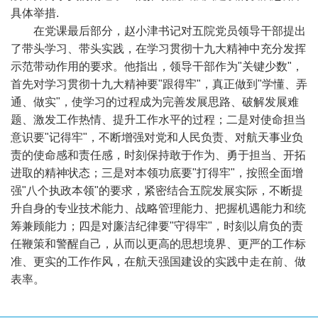
具体举措
.
在党课最后部分，赵小津书记对五院党员领导干部提出
了带头学习、带头实践，在学习贯彻十九大精神中充分发挥
示范带动作用的要求。他指出，领导干部作为
"
关键少数
"
，
首先对学习贯彻十九大精神要
"
跟得牢
"
，真正做到
"
学懂、弄
通、做实
"
，使学习的过程成为完善发展思路、破解发展难
题、激发工作热情、提升工作水平的过程；二是对使命担当
意识要
"
记得牢
"
，不断增强对党和人民负责、对航天事业负
责的使命感和责任感，时刻保持敢于作为、勇于担当、开拓
进取的精神状态；三是对本领功底要
"
打得牢
"
，按照全面增
强
"
八个执政本领
"
的要求，紧密结合五院发展实际，不断提
升自身的专业技术能力、战略管理能力、把握机遇能力和统
筹兼顾能力；四是对廉洁纪律要
"
守得牢
"
，时刻以肩负的责
任鞭策和警醒自己，从而以更高的思想境界、更严的工作标
准、更实的工作作风，在航天强国建设的实践中走在前、做
表率。