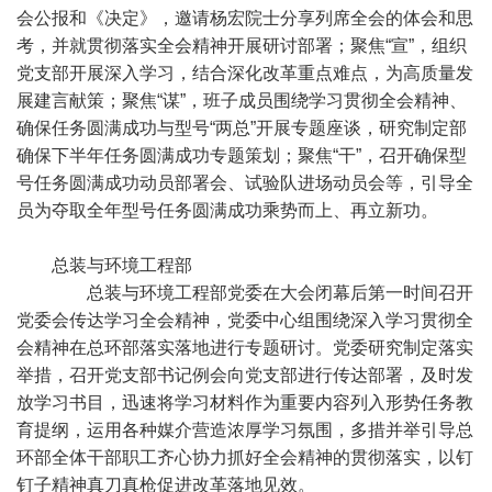
会公报和《决定》，邀请杨宏院士分享列席全会的体会和思
考，并就贯彻落实全会精神开展研讨部署；聚焦“宣”，组织
党支部开展深入学习，结合深化改革重点难点，为高质量发
展建言献策；聚焦“谋”，班子成员围绕学习贯彻全会精神、
确保任务圆满成功与型号“两总”开展专题座谈，研究制定部
确保下半年任务圆满成功专题策划；聚焦“干”，召开确保型
号任务圆满成功动员部署会、试验队进场动员会等，引导全
员为夺取全年型号任务圆满成功乘势而上、再立新功。
总装与环境工程部
总装与环境工程部党委在大会闭幕后第一时间召开
党委会传达学习全会精神，党委中心组围绕深入学习贯彻全
会精神在总环部落实落地进行专题研讨。党委研究制定落实
举措，召开党支部书记例会向党支部进行传达部署，及时发
放学习书目，迅速将学习材料作为重要内容列入形势任务教
育提纲，运用各种媒介营造浓厚学习氛围，多措并举引导总
环部全体干部职工齐心协力抓好全会精神的贯彻落实，以钉
钉子精神真刀真枪促进改革落地见效。