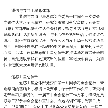
通信与导航卫星总体部
通信与导航卫星总体部党委第一时间召开党委会，
专题传达学习全会精神，研究部署贯彻落实举措；召开党
（总）支部书记例会传达全会精神，指导各党（总）支部和
试验队临时党委深学细悟，与中心任务紧密融合；打造红色
阵地，制作布置宣传展板，在办公区与发射场一线营造浓厚
氛围，部网开设专栏推动理论学习走向深入，征集刊发学习
心得。后续，通信与导航卫星总体部将持续学习宣贯全会精
神，自觉把改革摆在更加突出的位置，牢记强军首责，为加
快推进航天强国建设贡献力量。
遥感卫星总体部
遥感卫星总体部党委在第一时间学习全会精神、营
造氛围的基础上，根据上级要求，结合部工作实际，研究制
定部学习贯彻党的二十届三中全会精神工作方案，组织党员
领导干部参加全会精神宣讲会、专题培训班等，为班子成
员、型号“两总”、全体中干以及各党支部配发党的二十届三