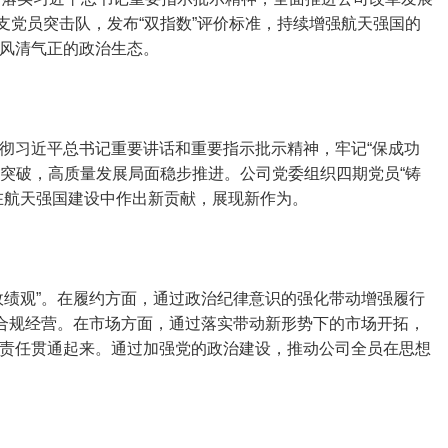
支党员突击队，发布“双指数”评价标准，持续增强航天强国的
风清气正的政治生态。
习近平总书记重要讲话和重要指示批示精神，牢记“保成功
突破，高质量发展局面稳步推进。公司党委组织四期党员“铸
在航天强国建设中作出新贡献，展现新作为。
绩观”。在履约方面，通过政治纪律意识的强化带动增强履行
法合规经营。在市场方面，通过落实带动新形势下的市场开拓，
责任贯通起来。通过加强党的政治建设，推动公司全员在思想