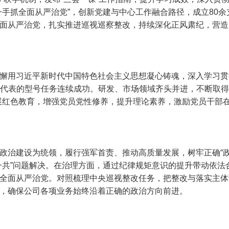
手抓全面从严治党”，创新党建与中心工作融合路径，成立80余
面从严治党，扎实推进巡视巡察整改，持续深化正风肃纪，营造
用习近平新时代中国特色社会主义思想凝心铸魂，深入学习贯彻
为代表的型号任务连续成功。研发、市场领域齐头并进，不断取得
展红色教育，增强党员党性修养，提升理论素养，激励党员干部
治建设为统领，履行强军首责、推动高质量发展，树牢正确“政
一共”问题解决。在治理方面，通过纪律规矩意识的提升带动依
全面从严治党。对照梳理中央巡视整改任务，把整改与落实主体
，确保公司各项业务始终沿着正确的政治方向前进。