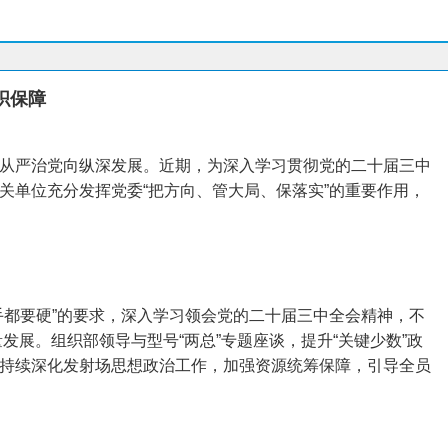
织保障
从严治党向纵深发展。近期，为深入学习贯彻党的二十届三中
关单位充分发挥党委“把方向、管大局、保落实”的重要作用，
都要硬”的要求，深入学习领会党的二十届三中全会精神，不
发展。组织部领导与型号“两总”专题座谈，提升“关键少数”政
持续深化发射场思想政治工作，加强资源统筹保障，引导全员