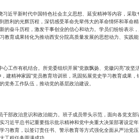
绕习近平新时代中国特色社会主义思想、延安精神等内容，采取
到胜利的光辉历程，深切感受革命先辈伟大的革命情怀和革命精
新的奋斗历程，激发干事创业的信心和动力。学员们纷纷表示，
习教育成果转化为推动西安分院高质量发展的思想动力、实践能
中心工作有机结合。所党委组织开展“党旗飘扬、党徽闪亮”攻坚
神，建精神家园”党员教育培训班，巩固拓展党史学习教育成果
的党务工作队伍，推动党的基层政治建设。
员干部政治意识和政治能力。班子成员带头示范，面向各党支部
实习近平总书记重要指示批示精神和党中央重大决策部署设定年
学习教育，以签订责任书、警示教育等方式强化全面从严治党压
大工程任务圆满成功。