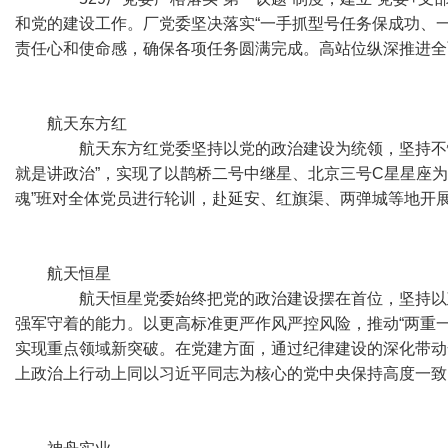
和党的建设工作。厂党委坚决落实“一手抓型号任务保成功、一
责任心和使命感，确保各项任务圆满完成。高站位纵深推进全
航天东方红
航天东方红党委坚持以党的政治建设为统领，坚持不懈
就是讲政治”，实现了以鹊桥二号中继星、北京三号C星星座
魂”班对全体党员进行轮训，赴延安、红旗渠、两弹城等地开
航天恒星
航天恒星党委始终把党的政治建设摆在首位，坚持以政
强军守着的能力。以更高标准更严作风严控风险，推动“两重
实现重点领域新突破。在党建方面，通过纪律建设的深化带动
上政治上行动上同以习近平同志为核心的党中央保持高度一致