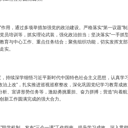
”作用，通过多项举措加强党的政治建设。严格落实“第一议题”
党员培训等，抓实理论武装，强化政治担当；坚决落实“一手抓
教育与中心工作、重点任务结合；聚焦组织功能，切实发挥支部
走实。
度，持续深学细悟习近平新时代中国特色社会主义思想，认真学
从政治上改”，扎实推进巡视巡察整改，深化巩固党纪学习教育成
态分析、宣讲形势任务等，激励勇挑重担、奋力拼搏；营造“向着
创新工作圆满完成的强大合力。
部”联学机制，发布“三会一课”工作指南，提升学习成效，深入