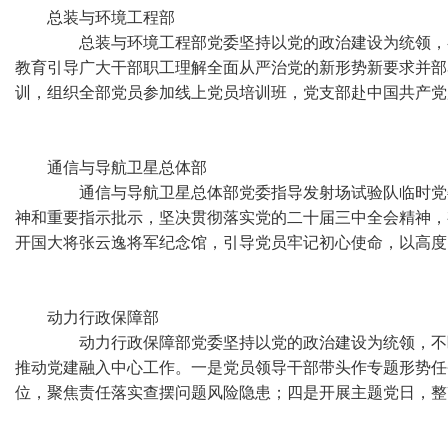
总装与环境工程部
总装与环境工程部党委坚持以党的政治建设为统领，召
教育引导广大干部职工理解全面从严治党的新形势新要求并部
训，组织全部党员参加线上党员培训班，党支部赴中国共产党
通信与导航卫星总体部
通信与导航卫星总体部党委指导发射场试验队临时党委
神和重要指示批示，坚决贯彻落实党的二十届三中全会精神，
开国大将张云逸将军纪念馆，引导党员牢记初心使命，以高度
动力行政保障部
动力行政保障部党委坚持以党的政治建设为统领，不断
推动党建融入中心工作。一是党员领导干部带头作专题形势任
位，聚焦责任落实查摆问题风险隐患；四是开展主题党日，整