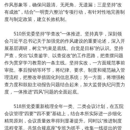
作风形象等，确保问题清、无死角、无遗漏；三是坚持“改
有成效”，结合“一明责六整治”专项行动，有针对性地完善制
度与制定政策，建立长效机制。
510所党委坚持“学查改”一体推进。坚持真学，深刻领
会习近平总书记关于加强党的作风建设的重要论述，深入开
展基层调研，树立“约束是底线、自觉是目标”的认识。坚持
严查，突出“以查鉴学、以查促改”的工作思路，把查摆问题
作为贯穿学习教育的一条主线。坚持实改，一方面规范事前
审批、事后报销等环节，将纪律、要求、制度和规范融入管
理流程，把整改举措固化到信息系统；另一方面，将增强检
查力度和鼓励主动报告问题结合起来，加大监督执纪问责力
度，一体推进“四风”问题的全面起底。
518所党委重新梳理全年一类、二类会议计划，在五院
会议管理“四要”“四不要”基础上，结合本所实际进一步细化
精简原则，会议质量效率得到显著提升。同时以“推进制度
流程变革、共筑合规底座”专班为抓手，收集一线提出的管