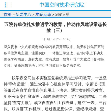
中国空间技术研究院
首页
新闻中心
本院动态
>
>
> 浏览文章
五院各单位扎实推进学习教育，推动作风建设常态长
效（三）
（日期：2025-07-14 )
深入贯彻中央八项规定精神学习教育开展以来，航天科技集团五院
各单位聚焦主题、注重实效，一体推进学查改，在“实”字上下功夫，
确保学有质量、查有力度、改有成效，教育引导广大党员干部锤炼
党性、提高思想觉悟，推动学习教育不断走深走实。
钱学森空间技术实验室党委统筹推进学习教育。一是坚
持“学有质量”，通过党委中心组集体学习研讨、专题读书班
等形式在真学真懂真信真用上下功夫。通过案例警示教育、
组织旁听案件庭审等，敲响廉政警钟，筑牢思想防线；二是
坚持“查有力度”。成立自查自纠工作专班，建立“一表、三台
账、双调度”工作机制，通过查思想认识、查纪律规矩、查