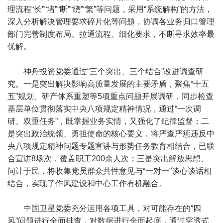
理流程“长”“堵”“断”“绕”“繁”等问题，采用“系统解构”的方法，
深入分析解决管理要求碎片化等问题，协调各业务归口管理
部门完善制度布局、拉通流程、细化要求，不断寻求效率最
优解。
神舟投资党委通过“三个突出、三个结合”改进调查研
究。一是突出解决影响高质量发展的主要矛盾，聚焦“十五
五”规划、研产体系重塑等5项重点问题开展调研，同步检查
基层单位贯彻落实中央八项规定精神情况，通过“一次调
研、双重任务”，既掌握业务实情，又强化了纪律监督；二
是突出政治统领、勇担使命的核心要义，将严查严惩违反中
央八项规定精神问题专题宣讲与形势任务教育相结合，已联
合宣讲8场次，覆盖职工200余人次；三是突出解放思想、
问计于民，将收集党员群众共性意见与“一对一”谈心谈话相
结合，实现了作风建设和中心工作有机融合。
中国卫星党委充分运用各项工具，对可能存在的“四
风”问题进行全面排查，对数据进行全面起底，通过穿透式