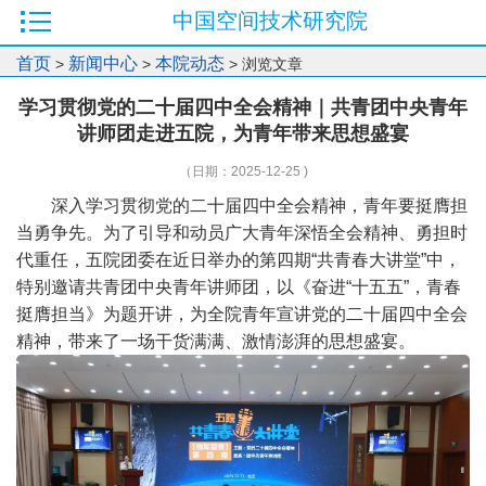
中国空间技术研究院
首页
新闻中心
本院动态
>
>
> 浏览文章
学习贯彻党的二十届四中全会精神｜共青团中央青年
讲师团走进五院，为青年带来思想盛宴
（日期：2025-12-25 )
深入学习贯彻党的二十届四中全会精神，青年要挺膺担
当勇争先。为了引导和动员广大青年深悟全会精神、勇担时
代重任，五院团委在近日举办的第四期“共青春大讲堂”中，
特别邀请共青团中央青年讲师团，以《奋进“十五五”，青春
挺膺担当》为题开讲，为全院青年宣讲党的二十届四中全会
精神，带来了一场干货满满、激情澎湃的思想盛宴。