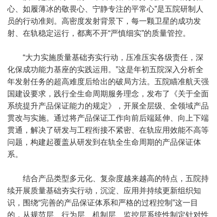
心、如履薄冰的敬畏心、宁静专注的平常心”是五院研制人
员的行动准则。高密度发射背景下，每一颗卫星的成功发
射、在轨稳定运行，都离不开“严慎细实”的质量管控。
“大力实施质量基础夯实行动，压准压实各级责任，深
化保成功能力基座的实践运用。”这是年初五院深入分析全
年发射任务的超高难度后给出的破局方法。五院瞄准航天强
国建设要求，践行全生命周期服务理念，发布了《关于全面
系统提升产品保证能力的规定》，开展全层级、全领域产品
贯改与实施。通过将产品保证工作向前后端延伸、向上下端
贯通，解决了研发与工程衔接不紧密、在轨应用效能不高等
问题，构建起覆盖从研发到在轨全生命周期的产品保证体
系。
结合产品类型多元化、复杂度越来越高的特点，五院持
续开展质量基础夯实行动，沉淀、应用并持续更新组织知
识，围绕“完善的产品保证体系和严格的过程控制”这一目
的，从规范层、行为层、机制层、监控层系统性制定针对性