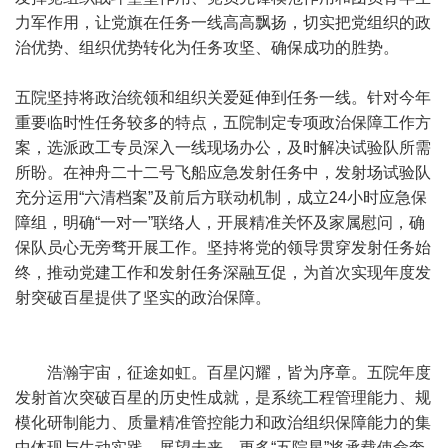
力军作用，让党旗在任务一线高高飘扬，切实把党组织的政
治优势、组织优势转化为任务攻坚、确保成功的胜势。
五院坚持将政治统领和组织关爱延伸到任务一线。针对今年
重要临时性任务较多的特点，五院制定专项政治保障工作方
案，选派政工专员深入一线现场办公，及时解决试验队所需
所盼。在神舟二十二号飞船应急发射任务中，发射场试验队
充分运用“六清档案”及前后方联动机制，成立24小时应急保
障组，明确“一对一”联络人，开展精准关怀及家属慰问，确
保队员心无旁骛开展工作。坚持将党的领导贯穿发射任务始
终，推动党建工作和发射任务深融互促，为首次实现年度发
射突破百星提供了坚实的政治保障。
浩瀚宇宙，征途如虹。百星闪耀，皆为序章。五院年度
发射首次突破百星的历史性成就，是系统工程管理能力、规
模化研制能力、质量精准管控能力和政治组织保障能力的集
中体现与生动实践。展望未来，更多“五院星”将承载使命奔