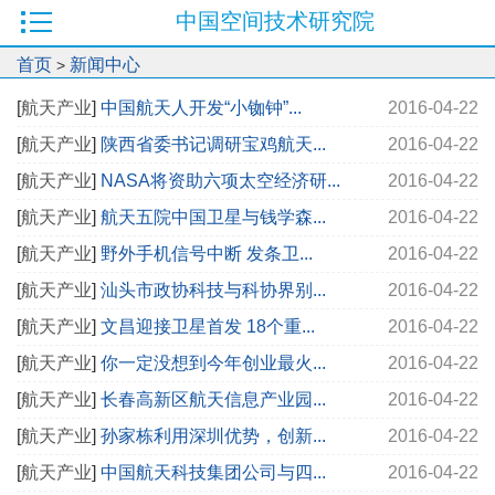
中国空间技术研究院
首页
新闻中心
>
[
航天产业
]
中国航天人开发“小铷钟”...
2016-04-22
[
航天产业
]
陕西省委书记调研宝鸡航天...
2016-04-22
[
航天产业
]
NASA将资助六项太空经济研...
2016-04-22
[
航天产业
]
航天五院中国卫星与钱学森...
2016-04-22
[
航天产业
]
野外手机信号中断 发条卫...
2016-04-22
[
航天产业
]
汕头市政协科技与科协界别...
2016-04-22
[
航天产业
]
文昌迎接卫星首发 18个重...
2016-04-22
[
航天产业
]
你一定没想到今年创业最火...
2016-04-22
[
航天产业
]
长春高新区航天信息产业园...
2016-04-22
[
航天产业
]
孙家栋利用深圳优势，创新...
2016-04-22
[
航天产业
]
中国航天科技集团公司与四...
2016-04-22