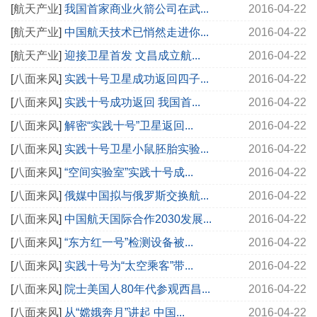
[
航天产业
]
我国首家商业火箭公司在武...
2016-04-22
[
航天产业
]
中国航天技术已悄然走进你...
2016-04-22
[
航天产业
]
迎接卫星首发 文昌成立航...
2016-04-22
[
八面来风
]
实践十号卫星成功返回四子...
2016-04-22
[
八面来风
]
实践十号成功返回 我国首...
2016-04-22
[
八面来风
]
解密“实践十号”卫星返回...
2016-04-22
[
八面来风
]
实践十号卫星小鼠胚胎实验...
2016-04-22
[
八面来风
]
“空间实验室”实践十号成...
2016-04-22
[
八面来风
]
俄媒中国拟与俄罗斯交换航...
2016-04-22
[
八面来风
]
中国航天国际合作2030发展...
2016-04-22
[
八面来风
]
“东方红一号”检测设备被...
2016-04-22
[
八面来风
]
实践十号为“太空乘客”带...
2016-04-22
[
八面来风
]
院士美国人80年代参观西昌...
2016-04-22
[
八面来风
]
从“嫦娥奔月”讲起 中国...
2016-04-22