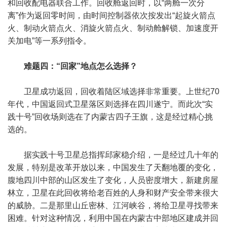
和回收配电器联合工作。回收舱返回时，以“两舱一次分
离”作为返回零时间，由时间控制器依次按发出“起旋火箭点
火、制动火箭点火、消旋火箭点火、制动舱解锁、加速度开
关加电”等一系列指令。
难题四：“回家”地点怎么选择？
卫星成功返回，回收着陆区域选择非常重要。上世纪70
年代，中国返回式卫星落区则选择在四川遂宁。而此次“实
践十号”回收场则选在了内蒙古四子王旗，这是经过精心挑
选的。
据实践十号卫星总指挥邱家稳介绍，一是经过几十年的
发展，特别是改革开放以来，中国发生了天翻地覆的变化，
腹地四川中部的山区发生了变化，人员密度增大，新建房屋
林立，卫星在此回收将给老百姓的人身和财产安全带来很大
的威胁。二是那里山丘密林、江河峡谷，将给卫星寻找带来
困难。针对这种情况，利用中国在内蒙古中部地区建成并回