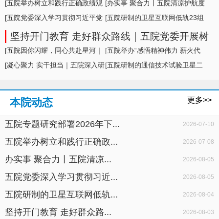
形势及举措
[五院举办树立和践行正确政绩观
[办实事 聚合力丨五院清凉护航度
学习教育专题... ]
[五院党委深入学习贯彻习近平党
盛夏，暖心... ]
[五院研制的卫星互联网低轨23组
建思想，专题... ]
卫星成功发... ]
坚持开门教育 走好群众路线｜五院党委开展树
立和践行正确政绩观学习教育面对面座谈
[五院因你闪耀，同心共赴星河｜
[五院举办“感悟精神伟力 薪火代
五院举办20... ]
[凝心聚力 实干担当｜五院深入研
代相传”暨... ]
[五院研制的通信技术试验卫星二
判科研生产... ]
十七号A星成... ]
更多>>
本院动态
五院专题研究部署2026年下...
2026-07-10
五院举办树立和践行正确政...
2026-07-08
办实事 聚合力丨五院清凉...
2026-08-05
五院党委深入学习贯彻习近...
2026-08-05
五院研制的卫星互联网低轨...
2026-08-04
坚持开门教育 走好群众路...
2026-08-03