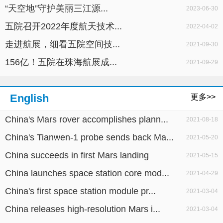
“天空地”守护美丽三江源...
2023-06-30
五院召开2022年度航天技术...
2022-04-02
走进航展，细看五院空间技...
2021-09-30
156亿！五院在珠海航展成...
2021-09-29
English
更多>>
China's Mars rover accomplishes plann...
2021-08-18
China's Tianwen-1 probe sends back Ma...
2021-05-20
China succeeds in first Mars landing
2021-05-15
China launches space station core mod...
2021-04-29
China's first space station module pr...
2021-03-04
China releases high-resolution Mars i...
2021-03-04