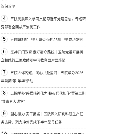
管保攻坚
4
五院党委深入学习贯彻习近平党建思想，专题研
究部署全面从严治党工作
5
五院研制的卫星互联网低轨23组卫星成功发射
6
坚持开门教育 走好群众路线｜五院党委开展树
立和践行正确政绩观学习教育面对面座谈
7
五院因你闪耀，同心共赴星河｜五院举办2026
年首期“家·年华”活动
8
五院举办“感悟精神伟力 薪火代代相传”暨第二期
“共青春大讲堂”
9
凝心聚力 实干担当｜五院深入研判科研生产任
务态势，聚力冲刺完成下半年型号任务