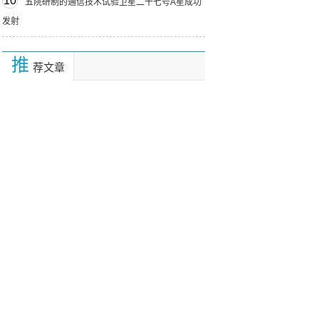
10
五院研制的通信技术试验卫星二十七号A星成功
发射
推
荐文章