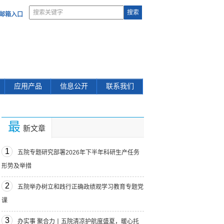
部邮箱入口
应用产品
信息公开
联系我们
最
新文章
1
五院专题研究部署2026年下半年科研生产任务
形势及举措
2
五院举办树立和践行正确政绩观学习教育专题党
课
3
办实事 聚合力丨五院清凉护航度盛夏，暖心托