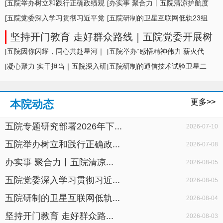
形势及举措
[五院举办树立和践行正确政绩观
[办实事 聚合力丨五院清凉护航度
学习教育专题... ]
[五院党委深入学习贯彻习近平党
盛夏，暖心... ]
[五院研制的卫星互联网低轨23组
建思想，专题... ]
卫星成功发... ]
坚持开门教育 走好群众路线｜五院党委开展树
立和践行正确政绩观学习教育面对面座谈
[五院因你闪耀，同心共赴星河｜
[五院举办“感悟精神伟力 薪火代
五院举办20... ]
[凝心聚力 实干担当｜五院深入研
代相传”暨... ]
[五院研制的通信技术试验卫星二
判科研生产... ]
十七号A星成... ]
更多>>
本院动态
五院专题研究部署2026年下...
2026-07-10
五院举办树立和践行正确政...
2026-07-08
办实事 聚合力丨五院清凉...
2026-08-05
五院党委深入学习贯彻习近...
2026-08-05
五院研制的卫星互联网低轨...
2026-08-04
坚持开门教育 走好群众路...
2026-08-03