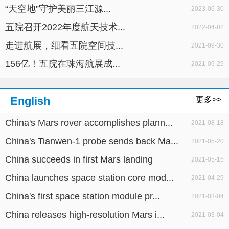
“天空地”守护美丽三江源...
2023-06-30
五院召开2022年度航天技术...
2022-04-02
走进航展，细看五院空间技...
2021-09-30
156亿！五院在珠海航展成...
2021-09-29
English
更多>>
China's Mars rover accomplishes plann...
2021-08-18
China's Tianwen-1 probe sends back Ma...
2021-05-20
China succeeds in first Mars landing
2021-05-15
China launches space station core mod...
2021-04-29
China's first space station module pr...
2021-03-04
China releases high-resolution Mars i...
2021-03-04