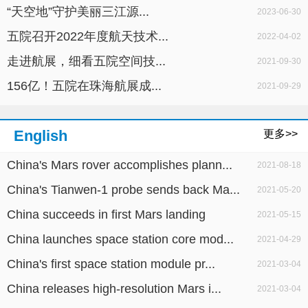
“天空地”守护美丽三江源...
2023-06-30
五院召开2022年度航天技术...
2022-04-02
走进航展，细看五院空间技...
2021-09-30
156亿！五院在珠海航展成...
2021-09-29
English
更多>>
China's Mars rover accomplishes plann...
2021-08-18
China's Tianwen-1 probe sends back Ma...
2021-05-20
China succeeds in first Mars landing
2021-05-15
China launches space station core mod...
2021-04-29
China's first space station module pr...
2021-03-04
China releases high-resolution Mars i...
2021-03-04