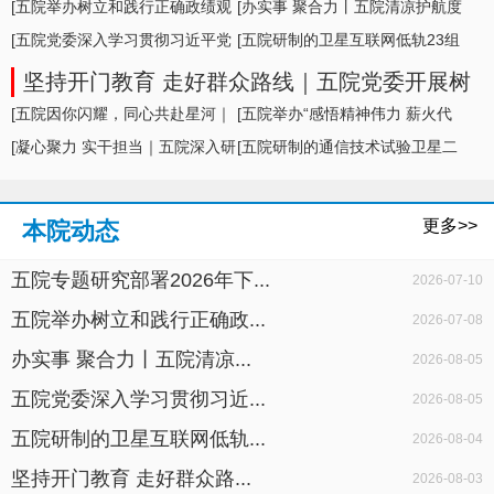
形势及举措
[五院举办树立和践行正确政绩观
[办实事 聚合力丨五院清凉护航度
学习教育专题... ]
[五院党委深入学习贯彻习近平党
盛夏，暖心... ]
[五院研制的卫星互联网低轨23组
建思想，专题... ]
卫星成功发... ]
坚持开门教育 走好群众路线｜五院党委开展树
立和践行正确政绩观学习教育面对面座谈
[五院因你闪耀，同心共赴星河｜
[五院举办“感悟精神伟力 薪火代
五院举办20... ]
[凝心聚力 实干担当｜五院深入研
代相传”暨... ]
[五院研制的通信技术试验卫星二
判科研生产... ]
十七号A星成... ]
更多>>
本院动态
五院专题研究部署2026年下...
2026-07-10
五院举办树立和践行正确政...
2026-07-08
办实事 聚合力丨五院清凉...
2026-08-05
五院党委深入学习贯彻习近...
2026-08-05
五院研制的卫星互联网低轨...
2026-08-04
坚持开门教育 走好群众路...
2026-08-03