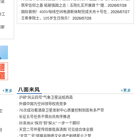
全返
· 筑牢信仰之基 砥砺强国之志｜五院扎实开展首个“理...
2026/07/28
· 国际首例！400V母线空间电源新体制完成天舟十号在...
2026/07/27
分工
· 王希季院士，105岁生日快乐！
2026/07/26
秘那
· 沪研“风云四号”气象卫星运抵西昌
· 外媒中国为空间领导权而竞争
· 76次成功看酒泉卫星发射中心质量控制到底有多严苛
卫
· 长征五号任务不惧台风有序推进
· 孙泽洲从“探月”到“探火” 一步一个脚印
· 天宫二号伴星传回首批高清图 可见组合体全貌
号
· “天宫二号”搭载非物质文化遗产刺绣星云之梦