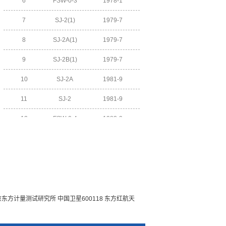
7
SJ-2(1)
1979-7
8
SJ-2A(1)
1979-7
9
SJ-2B(1)
1979-7
10
SJ-2A
1981-9
11
SJ-2
1981-9
12
FSW-0-4
1982-9
13
FSW-0-5
1983-8
14
DFH-2-1
1984-1
15
DFH-2-2
1984-4
16
FSW-0-6
1984-9
京东方计量测试研究所
中国卫星600118
东方红航天
17
FSW-0-7
1985-10
18
DFH-2-3
1986-2