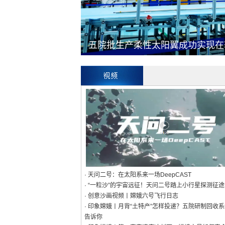
五院批生产柔性太阳翼成功实现在轨
· 天问二号：在太阳系来一场DeepCAST
· “一粒沙”的宇宙远征！天问二号踏上小行星探测征途
· 创意沙画视频丨嫦娥六号飞行日志
· 印象嫦娥丨月背“土特产”怎样投递？五院研制回收系
告诉你