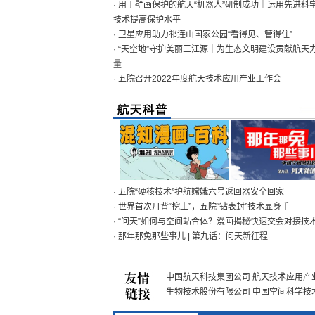
· 用于壁画保护的航天“机器人”研制成功｜运用先进科
技术提高保护水平
· 卫星应用助力祁连山国家公园“看得见、管得住”
· “天空地”守护美丽三江源｜为生态文明建设贡献航天
量
· 五院召开2022年度航天技术应用产业工作会
· 五院“硬核技术”护航嫦娥六号返回器安全回家
· 世界首次月背“挖土”，五院“钻表封”技术显身手
· “问天”如何与空间站合体？漫画揭秘快速交会对接技
· 那年那兔那些事儿 | 第九话：问天新征程
中国航天科技集团公司
航天技术应用产
生物技术股份有限公司
中国空间科学技