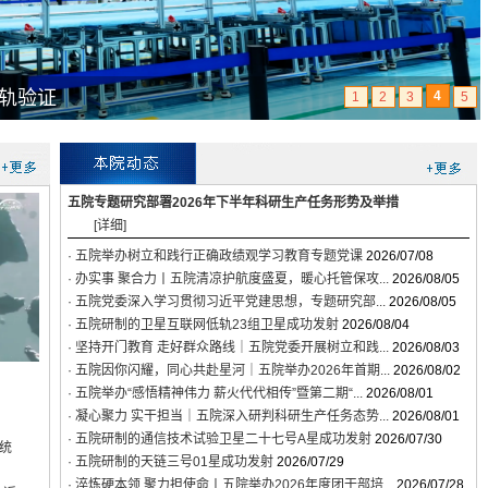
验证
神
5
1
2
3
4
五院专题研究部署2026年下半年科研生产任务形势及举措
[详细]
· 五院举办树立和践行正确政绩观学习教育专题党课
2026/07/08
· 办实事 聚合力丨五院清凉护航度盛夏，暖心托管保攻...
2026/08/05
· 五院党委深入学习贯彻习近平党建思想，专题研究部...
2026/08/05
· 五院研制的卫星互联网低轨23组卫星成功发射
2026/08/04
· 坚持开门教育 走好群众路线｜五院党委开展树立和践...
2026/08/03
· 五院因你闪耀，同心共赴星河｜五院举办2026年首期...
2026/08/02
· 五院举办“感悟精神伟力 薪火代代相传”暨第二期“...
2026/08/01
· 凝心聚力 实干担当｜五院深入研判科研生产任务态势...
2026/08/01
· 五院研制的通信技术试验卫星二十七号A星成功发射
2026/07/30
统
· 五院研制的天链三号01星成功发射
2026/07/29
· 淬炼硬本领 聚力担使命丨五院举办2026年度团干部培...
2026/07/28