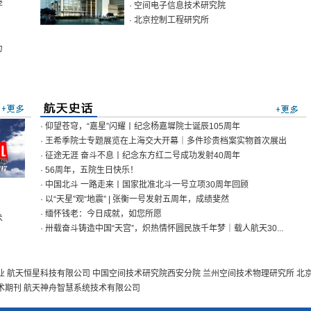
学
· 空间电子信息技术研究院
· 北京控制工程研究所
力
· 仰望苍穹，“嘉星”闪耀丨纪念杨嘉墀院士诞辰105周年
· 王希季院士专题展览在上海交大开幕｜多件珍贵档案实物首次展出
· 征途无涯 奋斗不息丨纪念东方红二号成功发射40周年
· 56周年，五院生日快乐！
· 中国北斗 一路走来丨国家批准北斗一号立项30周年回顾
· 以“天星”观“地震” | 张衡一号发射五周年，成绩斐然
· 缅怀钱老：今日成就，如您所愿
术
· 卅载奋斗铸造中国“天宫”，炽热情怀圆民族千年梦｜载人航天30...
业
航天恒星科技有限公司
中国空间技术研究院西安分院
兰州空间技术物理研究所
北
术期刊
航天神舟智慧系统技术有限公司