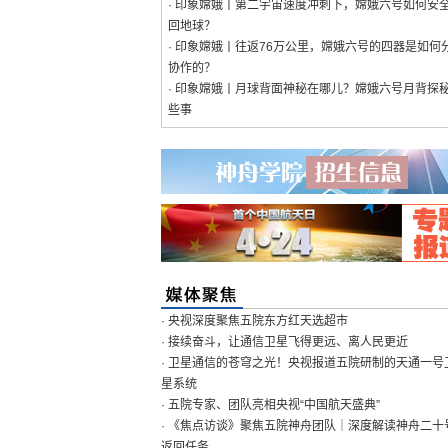
· 印象嫦娥丨第二宇宙速度冲刺下，嫦娥六号如何安
回地球？
· 印象嫦娥丨往返76万公里，嫦娥六号的四器是如何
协作的？
· 印象嫦娥丨月球背面神秘在哪儿？嫦娥六号月背探
些事
· 央视深度聚焦五院东方红天选超市
· 接续奋斗，让通信卫星飞得更远、离人民更近
· 卫星通信的苍穹之光！央视报道五院研制的天通一号
星系统
· 五院专家、团队亮相央视“中国航天盛典”
· 《焦点访谈》聚焦五院神舟团队｜深度解读神舟二十
返回任务