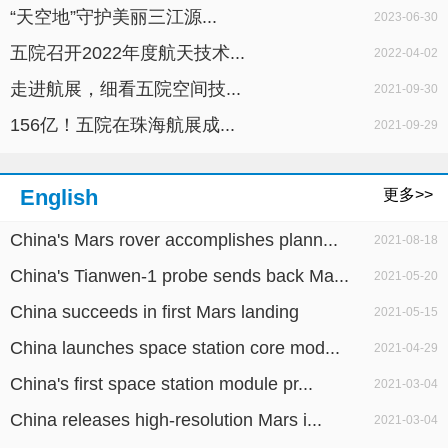
“天空地”守护美丽三江源...
2023-06-30
五院召开2022年度航天技术...
2022-04-02
走进航展，细看五院空间技...
2021-09-30
156亿！五院在珠海航展成...
2021-09-29
English
更多>>
China's Mars rover accomplishes plann...
2021-08-18
China's Tianwen-1 probe sends back Ma...
2021-05-20
China succeeds in first Mars landing
2021-05-15
China launches space station core mod...
2021-04-29
China's first space station module pr...
2021-03-04
China releases high-resolution Mars i...
2021-03-04