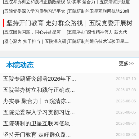
形势及举措
[五院举办树立和践行正确政绩观
[办实事 聚合力丨五院清凉护航度
学习教育专题... ]
[五院党委深入学习贯彻习近平党
盛夏，暖心... ]
[五院研制的卫星互联网低轨23组
建思想，专题... ]
卫星成功发... ]
坚持开门教育 走好群众路线｜五院党委开展树
立和践行正确政绩观学习教育面对面座谈
[五院因你闪耀，同心共赴星河｜
[五院举办“感悟精神伟力 薪火代
五院举办20... ]
[凝心聚力 实干担当｜五院深入研
代相传”暨... ]
[五院研制的通信技术试验卫星二
判科研生产... ]
十七号A星成... ]
更多>>
本院动态
五院专题研究部署2026年下...
2026-07-10
五院举办树立和践行正确政...
2026-07-08
办实事 聚合力丨五院清凉...
2026-08-05
五院党委深入学习贯彻习近...
2026-08-05
五院研制的卫星互联网低轨...
2026-08-04
坚持开门教育 走好群众路...
2026-08-03