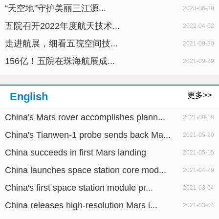
“天空地”守护美丽三江源...
2023-06-30
五院召开2022年度航天技术...
2022-04-02
走进航展，细看五院空间技...
2021-09-30
156亿！五院在珠海航展成...
2021-09-29
English
更多>>
China's Mars rover accomplishes plann...
2021-08-18
China's Tianwen-1 probe sends back Ma...
2021-05-20
China succeeds in first Mars landing
2021-05-15
China launches space station core mod...
2021-04-29
China's first space station module pr...
2021-03-04
China releases high-resolution Mars i...
2021-03-04