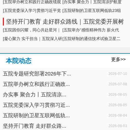
形势及举措
[五院举办树立和践行正确政绩观
[办实事 聚合力丨五院清凉护航度
学习教育专题... ]
[五院党委深入学习贯彻习近平党
盛夏，暖心... ]
[五院研制的卫星互联网低轨23组
建思想，专题... ]
卫星成功发... ]
坚持开门教育 走好群众路线｜五院党委开展树
立和践行正确政绩观学习教育面对面座谈
[五院因你闪耀，同心共赴星河｜
[五院举办“感悟精神伟力 薪火代
五院举办20... ]
[凝心聚力 实干担当｜五院深入研
代相传”暨... ]
[五院研制的通信技术试验卫星二
判科研生产... ]
十七号A星成... ]
更多>>
本院动态
五院专题研究部署2026年下...
2026-07-10
五院举办树立和践行正确政...
2026-07-08
办实事 聚合力丨五院清凉...
2026-08-05
五院党委深入学习贯彻习近...
2026-08-05
五院研制的卫星互联网低轨...
2026-08-04
坚持开门教育 走好群众路...
2026-08-03