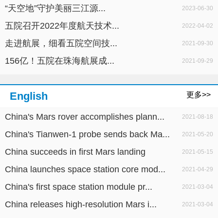
“天空地”守护美丽三江源...
2023-06-30
五院召开2022年度航天技术...
2022-04-02
走进航展，细看五院空间技...
2021-09-30
156亿！五院在珠海航展成...
2021-09-29
English
更多>>
China's Mars rover accomplishes plann...
2021-08-18
China's Tianwen-1 probe sends back Ma...
2021-05-20
China succeeds in first Mars landing
2021-05-15
China launches space station core mod...
2021-04-29
China's first space station module pr...
2021-03-04
China releases high-resolution Mars i...
2021-03-04