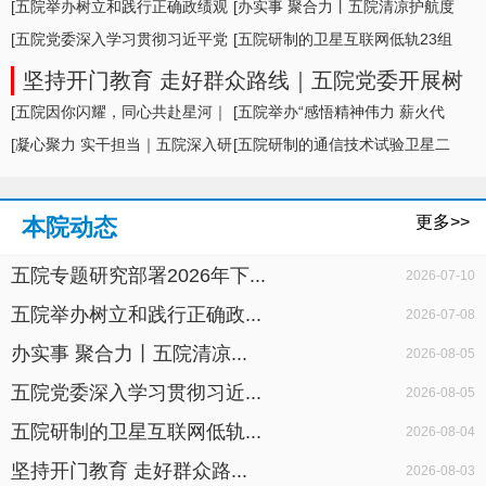
形势及举措
[五院举办树立和践行正确政绩观
[办实事 聚合力丨五院清凉护航度
学习教育专题... ]
[五院党委深入学习贯彻习近平党
盛夏，暖心... ]
[五院研制的卫星互联网低轨23组
建思想，专题... ]
卫星成功发... ]
坚持开门教育 走好群众路线｜五院党委开展树
立和践行正确政绩观学习教育面对面座谈
[五院因你闪耀，同心共赴星河｜
[五院举办“感悟精神伟力 薪火代
五院举办20... ]
[凝心聚力 实干担当｜五院深入研
代相传”暨... ]
[五院研制的通信技术试验卫星二
判科研生产... ]
十七号A星成... ]
更多>>
本院动态
五院专题研究部署2026年下...
2026-07-10
五院举办树立和践行正确政...
2026-07-08
办实事 聚合力丨五院清凉...
2026-08-05
五院党委深入学习贯彻习近...
2026-08-05
五院研制的卫星互联网低轨...
2026-08-04
坚持开门教育 走好群众路...
2026-08-03