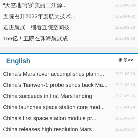
“天空地”守护美丽三江源...
2023-06-30
五院召开2022年度航天技术...
2022-04-02
走进航展，细看五院空间技...
2021-09-30
156亿！五院在珠海航展成...
2021-09-29
English
更多>>
China's Mars rover accomplishes plann...
2021-08-18
China's Tianwen-1 probe sends back Ma...
2021-05-20
China succeeds in first Mars landing
2021-05-15
China launches space station core mod...
2021-04-29
China's first space station module pr...
2021-03-04
China releases high-resolution Mars i...
2021-03-04