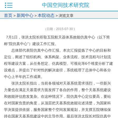
中国空间技术研究院
首页
新闻中心
本院动态
>
>
> 浏览文章
（日期：2015-07-30 )
7月1日，张洪太院长听取五院航天器体系效能仿真中心（以下简
称“院仿真中心”）建设工作汇报。
总体部代表院仿真中心作汇报。本次汇报提炼了中心的目标和
定位，阐述了组织机构、体系构架、业务流程、技术流程与计划流
程等建设方案，从任务想定、仿真模型、可视化等6个维度分析了建
设难点，并提出了针对性的解决途径，系统梳理了总体中心和各分
中心上半年的工作成果。
张洪太院长指出，当前各领域对天基系统需求强烈，一些新兴
力量也在满足天基需求方面发挥了各自的作用，整个天基系统建设
和效能评估愈发复杂。在这种情况下，院仿真中心定位要高，要站
在对国家负责的角度，从顶层把天基系统效能论述清楚，为国家科
学决策提供依据，服务国家整个空间发展规划，并支撑五院继续保
持在国家天基系统建设中的主导作用。最后张洪太院长对院仿真中