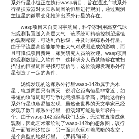
系外行星小组正在执行wasp项目，旨在通过广域系外
行星搜索器对太阳系周围的恒星进行观测，通过观测
主恒星的微弱变化推算出系外行星的存在。
wasp项目来自美国宇航局，科学家利用高空气球
把观测装置送入高层大气，该系统可精确控制望远镜
的观测精度，可达到角秒级，并及时跟踪系外行星。
由于平流层高度能够降低大气对观测造成的影响，而
且可降低项目费用，颇受研究人员的欢迎。wasp项目
的观测数据汇入软件中，这样研究人员就能够在被扫
描过的恒星周围寻找可疑信号，这位汤姆发现系外行
星创造了一定的条件。
汤姆发现的这颗系外行星wasp-142b属于热木
星，轨道周围只有两天，说明它距离恒星非常近，如
果短的轨道周期可导致过境频率非常高，因此这样的
系外行星也容易被发现。虽然全世界的天文学家已经
发现了数千颗系外行星，但汤姆可能是最年轻的一
个。由于wasp-142b距离我们太远，无法被直接成像
观测，因此艺术家绘制了wasp-142b的想象图，该行
星一面被潮汐锁定，另一面则永远对着黑暗的夜空，
是个典型的地狱行星。（罗辑/编译）