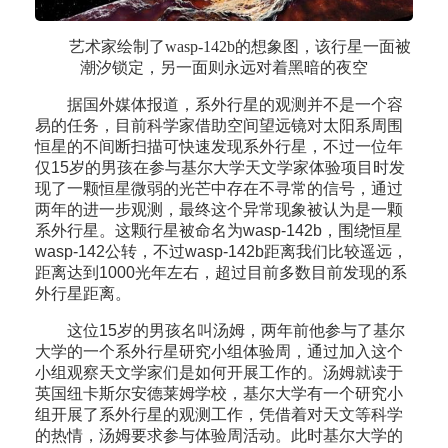
艺术家绘制了wasp-142b的想象图，该行星一面被
潮汐锁定，另一面则永远对着黑暗的夜空
据国外媒体报道，系外行星的观测并不是一个容
易的任务，目前科学家借助空间望远镜对太阳系周围
恒星的不间断扫描可快速发现系外行星，不过一位年
仅15岁的男孩在参与基尔大学天文学家体验项目时发
现了一颗恒星微弱的光芒中存在不寻常的信号，通过
两年的进一步观测，最终这个异常现象被认为是一颗
系外行星。这颗行星被命名为wasp-142b，围绕恒星
wasp-142公转，不过wasp-142b距离我们比较遥远，
距离达到1000光年左右，超过目前多数目前发现的系
外行星距离。
这位15岁的男孩名叫汤姆，两年前他参与了基尔
大学的一个系外行星研究小组体验周，通过加入这个
小组观察天文学家们是如何开展工作的。汤姆就读于
英国纽卡斯尔安德莱姆学校，基尔大学有一个研究小
组开展了系外行星的观测工作，凭借着对天文等科学
的热情，汤姆要求参与体验周活动。此时基尔大学的