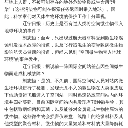
与地上人群，不被可能存在的地外危险物质或生命所“污
染”（这些污染物可能在探索任务返回时带入地球）。因
此，科学家们对天体生物环境的保护工作十分重视。
辽宁日报：历史上是否有过人类将空间微生物带入
地球环境的事件？
刘志恒：至今，只出现过航天器材料受到微生物腐
蚀引发技术故障的报道，以及飞行器滋生的变异致病微生物
影响航天员健康的报道，但尚未见到 “空间微生物带入地球
环境”的事件发生。
辽宁日报：据说前一阵国际空间站差点因空间微生
物而造成机械故障？
刘志恒：是的。不久前，国际空间站人员对站内微
生物环境进行了检测，发现无孔不入的微生物在人类眼皮底
下借助货运飞船进入了空间站，同时迅速适应空间站内的环
境并四处蔓延。目前国际空间站内共发现有76种微生物，其
中包括致病细菌和真菌，以及能够对金属造成生物性腐蚀的
微生物。这些微生物会损害仪表盘、线路上的绝缘材料及其
他类型的聚合材料。微生物的大量繁殖和材料的大量降解耗