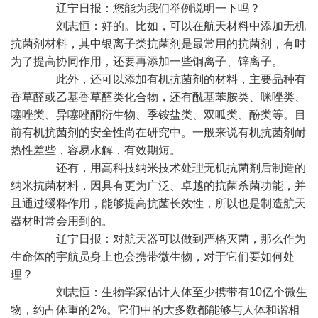
辽宁日报：您能为我们举例说明一下吗？
刘志恒：好的。比如，可以在航天材料中添加无机
抗菌剂材料，其中银离子类抗菌剂是最常用的抗菌剂，有时
为了提高协同作用，还要再添加一些铜离子、锌离子。
此外，还可以添加有机抗菌剂的材料，主要品种有
香草醛或乙基香草醛类化合物，还有酰基苯胺类、咪唑类、
噻唑类、异噻唑酮衍生物、季铵盐类、双呱类、酚类等。目
前有机抗菌剂的安全性尚在研究中。一般来说有机抗菌剂耐
热性差些，容易水解，有效期短。
还有，用高科技纳米技术处理无机抗菌剂后制造的
纳米抗菌材料，因具有更为广泛、卓越的抗菌杀菌功能，并
且通过缓释作用，能够提高抗菌长效性，所以也是制造航天
器材时常会用到的。
辽宁日报：对航天器可以做到严格灭菌，那么作为
生命体的宇航员身上也会携带微生物，对于它们要如何处
理？
刘志恒：生物学家估计人体至少携带有10亿个微生
物，约占体重的2%。它们中的大多数都能够与人体和谐相