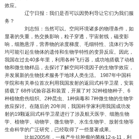
效应。
辽宁日报：我们是否可以因势利导让它们为我们服
务？
刘志恒：当然可以。空间环境诸多的物理条件，如
显著的失重，热交换影响，粒子穿透，宇宙射线，磁变影
响，细胞悬浮，营养物的浓度梯度、毛细特性、流体行为等
均可能引起生物体的遗传和生物学特性的变异反应。因此，
我国在过去40多年里，利用各种飞行器，成功地搭载了动植
物和微生物样品，去探讨了解空间环境因子的生物学效应，
并发展新的生物技术服务于地球人类生活。 1987年中国科
学院和有关单位首次利用我国发射的返回式科学卫星，安装
搭载了 68件试验容器和装置，开展了对 32种植物种子、6
种植物愈伤组织、2种昆虫、1种病毒和 7种微生物的生物学
效应探讨。在随后的 20年间，我国科学家利用我国成功发
射的19颗返回式科学卫星进行了涉及航天医学、细胞生物
学、植物学、动物学、微生物学、水生生物学、放射生物等
生命科学的广泛研究，已经取得了一些显著成果。
比如2005年，一株产生抗肿瘤的菌株12-s-11，利