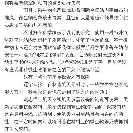
损将会导致空间站内的设备运行失灵。
而且，微生物也严重威胁着国际空间站内宇航员的
健康。微生物会释放出毒素，且它们大量繁殖可能导致宇航
员患传染病的几率增加。
不过好在科学家基于以前的研究，使用一种特殊液
体对空间站内部进行了杀菌清理，化解了这次危机。鉴于微
生物未来还会对空间站造成袭扰，俄罗斯科学家准备在站内
安装一种名为“阿尔法”的特殊装置。它能够发射出波长200
纳米至400纳米的紫外线。这些紫外线非常厉害，目前还没
有发现哪种微生物能够在它的照射下继续存活。
只有严格灭菌星际探索才有保障
辽宁日报：在制造航天器材时，一些微生物也不免
混入其中，科学家是否也考虑到了这方面的问题？
刘志恒：航天器和航天仪器设备的制造可使用一类
新型功能抗菌材料，来预防控制微生物的“污染”。此类材料
是在原料中添加抗菌剂，使航天器材制品具有内在的抗菌
性，在一定时间内可以将附着在材料上的微生物杀死或抑制
其生长繁殖。