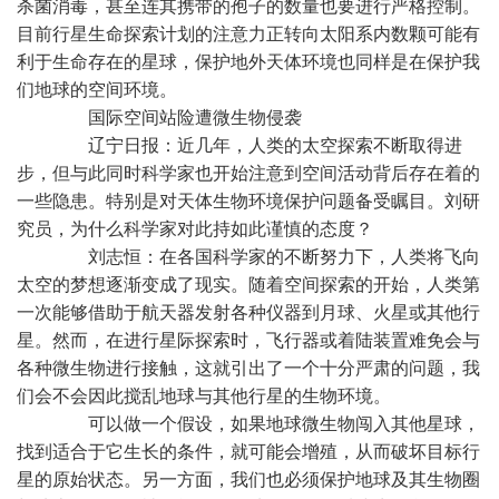
杀菌消毒，甚至连其携带的孢子的数量也要进行严格控制。
目前行星生命探索计划的注意力正转向太阳系内数颗可能有
利于生命存在的星球，保护地外天体环境也同样是在保护我
们地球的空间环境。
国际空间站险遭微生物侵袭
辽宁日报：近几年，人类的太空探索不断取得进
步，但与此同时科学家也开始注意到空间活动背后存在着的
一些隐患。特别是对天体生物环境保护问题备受瞩目。刘研
究员，为什么科学家对此持如此谨慎的态度？
刘志恒：在各国科学家的不断努力下，人类将飞向
太空的梦想逐渐变成了现实。随着空间探索的开始，人类第
一次能够借助于航天器发射各种仪器到月球、火星或其他行
星。然而，在进行星际探索时，飞行器或着陆装置难免会与
各种微生物进行接触，这就引出了一个十分严肃的问题，我
们会不会因此搅乱地球与其他行星的生物环境。
可以做一个假设，如果地球微生物闯入其他星球，
找到适合于它生长的条件，就可能会增殖，从而破坏目标行
星的原始状态。另一方面，我们也必须保护地球及其生物圈