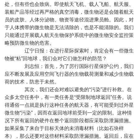
处，但有些也会致病。即使航天飞机、载人飞船、航天服、
装船产品等经过再严格的真空消毒，微生物还是会随着航天
员的皮肤、人体分泌物、物资等途径混进乘员舱。因此，对
于人体携带的微生物是无法清除的，也是不能清除的。我们
只能通过开展载人航天生物保护系统中的微生物安全监控策
略预防微生物的危害。
辽宁日报：在进行星际探索时，肯定会有一些微生
物被“粘”回地球，我们会对它们做怎样的防范？
刘志恒：首先，为了厉行国际行星保护公约，我们
应不断发展及应用空间飞行器的生物载荷测量和减少生物载
荷的技术，防患于未然。
其次，我们还会对难以避免的“污染”进行补救。在
众多太空任务中，有一类任务是“受限制地球返回”任务。说
得通俗一点就是执行这种任务的航天器，有可能受到过外星
微生物“污染”，因而在返回地球前受到一定的限制。这种情
况下所有返回的硬件在整个返回阶段都应采取防泄漏措施。
如果采集了来自于目标天体的未消毒材料（比如石块样
本），那么还要对这些材料采取防泄漏措施。返回后，应在