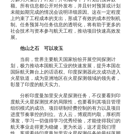
额。所有信息都公开对外发布，并且针对预算或计划
未能如期完成的情况会说明详细原因。这在一定程度
上约束了工程成本的支出，形成了有效的成本控制机
制。任务预算与任务信息的透明化，将有助于更多的
社会技术与资本参与航天工程，推动项目快速高效发
展。
他山之石 可以攻玉
当前，世界主要航天国家纷纷开展空间探测计
划，极力推动本国航天工业的快速发展，提升本国在
国际航天舞台上的话语权。印度探测器此次成功进入
火星轨道，成为亚洲地区在火星探测领域的领先者，
彰显了印度的航天实力。
分析印度曼加里安火星探测任务，不仅要看到印
度航天火星探测技术的局限性，也要看到其项目管理
组织模式的成功、项目研制经费控制的有力以及项目
进度节奏掌控的到位。古人云，博观而约取，厚积而
薄发，学习一切值得学习优秀经验，才能使得我们的
航天事业走得更为稳健，更为长远，这才是我们理
性、客观看待印度曼加里安火星探测任务的最好落脚