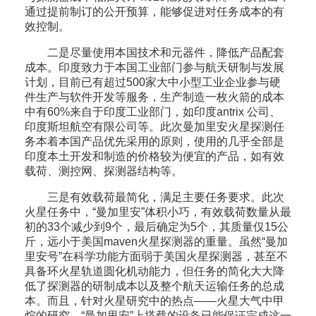
通过提前制订的公开预算，能够促进对任务成本的有
效控制。
二是尽量使用本国技术和元器件，降低产品配套
成本。印度致力于本国工业部门参与航天研制与发展
计划，目前已有超过500家大中小型工业企业参与硬
件生产与软件开发等服务，生产制造一枚火箭的成本
中有60%来自于印度工业部门，如印度antrix 公司、
印度斯坦航空有限公司等。此次曼加里安火星探测任
务本着本国产品优先采用的原则，使用的几乎全部是
印度本土开发和制造的价格较为便宜的产品，如有效
载荷、测控网、探测器结构等。
三是有效载荷最简化，满足主要任务要求。此次
火星任务中，“曼加里安”体积小巧，有效载荷数量从最
初的33个减少到9个，最后确定为5个，其质量仅15公
斤，远小于美国maven火星探测器的重量。虽然“曼加
里安号”在科学功能方面弱于美国火星探测器，甚至不
具备环火星轨道圆化机动能力，但任务的简化大大降
低了探测器的研制成本以及整个航天运输任务的总成
本。而且，针对火星研究中的热点——火星大气中甲
烷的研究，“曼加里安”上搭载的设备已能保证完成这一