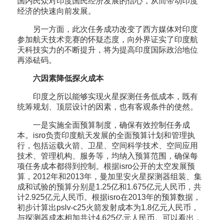
国内民众对印度国民经济发展的信心，从而带动印度
经济的快速向前发展。
另一方面，此次任务成功改变了西方媒体对印度
参加航天技术竞赛的怀疑态度，向外界证实了印度航
天科技实力的不断提升，将为提高印度国际政治地位
再添砝码。
六因素降低探火成本
印度之所以能够实现火星探测任务低成本，既有
统筹规划、顶层设计的因素，也有客观条件的使然。
一是实施全面预算制度，确保有效控制任务成
本。isro负责印度航天发展的全面预算计划和管理执
行，包括运载火箭、卫星、空间科学技术、空间应用
技术、管理机构、服务等，均纳入预算范围，确保每
项任务成本都得到控制。根据isro公开的太空发展预
算，2012年和2013年，曼加里安火星探测器组装、集
成和试验的预算分别是1.25亿和1.675亿元人民币，共
计2.925亿元人民币。根据isro在2013年的预算数据，
初步计算出pslv-c25火箭发射成本为1.8亿元人民币，
与探测器成本相加共计4.625亿元人民币。可以看出，