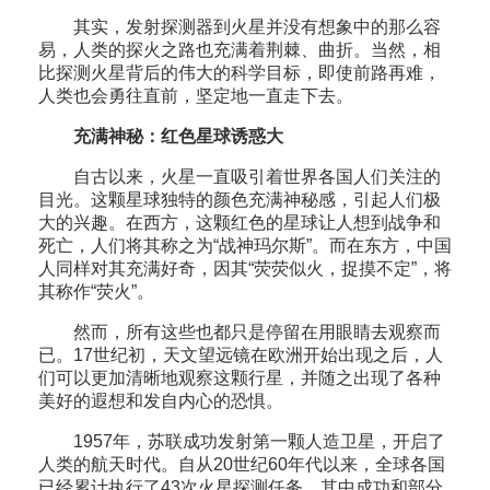
其实，发射探测器到火星并没有想象中的那么容
易，人类的探火之路也充满着荆棘、曲折。当然，相
比探测火星背后的伟大的科学目标，即使前路再难，
人类也会勇往直前，坚定地一直走下去。
充满神秘：红色星球诱惑大
自古以来，火星一直吸引着世界各国人们关注的
目光。这颗星球独特的颜色充满神秘感，引起人们极
大的兴趣。在西方，这颗红色的星球让人想到战争和
死亡，人们将其称之为“战神玛尔斯”。而在东方，中国
人同样对其充满好奇，因其“荧荧似火，捉摸不定”，将
其称作“荧火”。
然而，所有这些也都只是停留在用眼睛去观察而
已。17世纪初，天文望远镜在欧洲开始出现之后，人
们可以更加清晰地观察这颗行星，并随之出现了各种
美好的遐想和发自内心的恐惧。
1957年，苏联成功发射第一颗人造卫星，开启了
人类的航天时代。自从20世纪60年代以来，全球各国
已经累计执行了43次火星探测任务。其中成功和部分