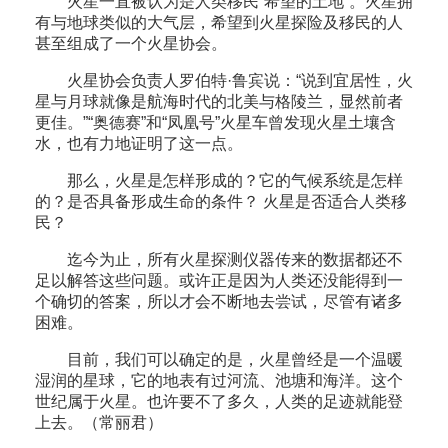
火星一直被认为是人类移民“希望的土地”。火星拥
有与地球类似的大气层，希望到火星探险及移民的人
甚至组成了一个火星协会。
火星协会负责人罗伯特·鲁宾说：“说到宜居性，火
星与月球就像是航海时代的北美与格陵兰，显然前者
更佳。”“奥德赛”和“凤凰号”火星车曾发现火星土壤含
水，也有力地证明了这一点。
那么，火星是怎样形成的？它的气候系统是怎样
的？是否具备形成生命的条件？ 火星是否适合人类移
民？
迄今为止，所有火星探测仪器传来的数据都还不
足以解答这些问题。或许正是因为人类还没能得到一
个确切的答案，所以才会不断地去尝试，尽管有诸多
困难。
目前，我们可以确定的是，火星曾经是一个温暖
湿润的星球，它的地表有过河流、池塘和海洋。这个
世纪属于火星。也许要不了多久，人类的足迹就能登
上去。（常丽君）