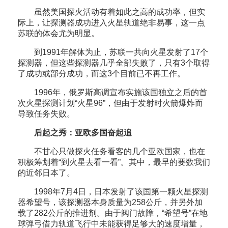
虽然美国探火活动有着如此之高的成功率，但实
际上，让探测器成功进入火星轨道绝非易事，这一点
苏联的体会尤为明显。
到1991年解体为止，苏联一共向火星发射了17个
探测器，但这些探测器几乎全部失败了，只有3个取得
了成功或部分成功，而这3个目前已不再工作。
1996年，俄罗斯高调宣布实施该国独立之后的首
次火星探测计划“火星96”，但由于发射时火箭爆炸而
导致任务失败。
后起之秀：亚欧多国奋起追
不甘心只做探火任务看客的几个亚欧国家，也在
积极筹划着“到火星去看一看”。其中，最早的要数我们
的近邻日本了。
1998年7月4日，日本发射了该国第一颗火星探测
器希望号，该探测器本身质量为258公斤，并另外加
载了282公斤的推进剂。由于阀门故障，“希望号”在地
球弹弓借力轨道飞行中未能获得足够大的速度增量，