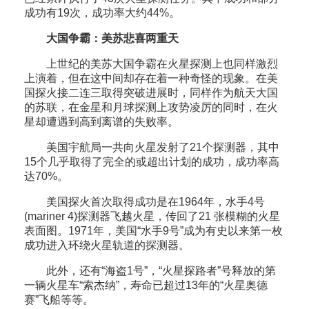
成功有19次，成功率大约44%。
大国争霸：美苏悲喜两重天
上世纪的美苏大国争霸在火星探测上也同样激烈
上演着，但在这中间却存在着一种奇怪的现象。在美
国探火接二连三取得突破进展时，同样作为航天大国
的苏联，在金星和月球探测上攻势凌厉的同时，在火
星却遭遇到高到离谱的失败率。
美国宇航局一共向火星发射了21个探测器，其中
15个几乎取得了完全的或超出计划的成功，成功率高
达70%。
美国探火首次取得成功是在1964年，水手4号
(mariner 4)探测器飞越火星，传回了21 张模糊的火星
表面图。1971年，美国“水手9号”成为有史以来第一枚
成功进入环绕火星轨道的探测器。
此外，还有“海盗1号”，“火星探路者”号释放的第
一辆火星车“索杰纳”，寿命已超过13年的“火星奥德
赛”飞船等等。