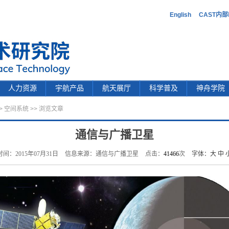
English
CAST内
人力资源
宇航产品
航天展厅
科学普及
神舟学院
>
空间系统
>> 浏览文章
通信与广播卫星
时间：2015年07月31日
信息来源：通信与广播卫星
点击：
41466
次
字体：
大
中