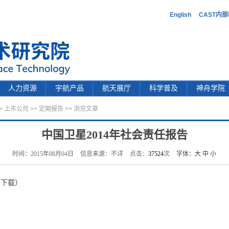
English
CAST内
人力资源
宇航产品
航天展厅
科学普及
神舟学院
>
上市公司
>>
定期报告
>> 浏览文章
中国卫星2014年社会责任报告
时间：2015年08月04日
信息来源：不详
点击：
37524
次
字体：
大
中
小
击下载）