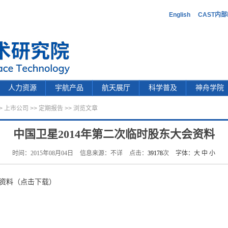
English
CAST内
人力资源
宇航产品
航天展厅
科学普及
神舟学院
>
上市公司
>>
定期报告
>> 浏览文章
中国卫星2014年第二次临时股东大会资料
时间：2015年08月04日
信息来源：不详
点击：
39178
次
字体：
大
中
小
会资料
（点击下载）