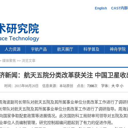
English
CAST内
人力资源
宇航产品
航天展厅
科学普及
神舟学院
>
媒体聚焦
>> 浏览文章
济新闻：航天五院分类改革获关注 中国卫星收
时间：2015年08月20日
信息来源：本站原创
点击：
7398
次
字体：
大
中
小
周海波副司长带队对航天五院及其所属事业单位分类改革工作进行了调研
长带队对航天五院及其所属事业单位分类改革工作进行了调研指导。周海
向国家争取配套政策等进展情况。此次国防科工局财审司领导对五院及其
业单位人员编制管理，研究控制超编问题起到了有力的促进作用。