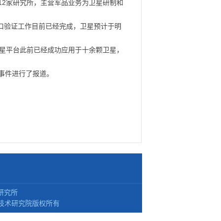
有12家研究所，主营军品业务为卫星研制和
口验证工作目前已经完成，卫星预计于明
型卫星平台此前已经成功应用于十余颗卫星，
述事件进行了报道。
研究所
技术研究院版权所有