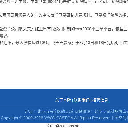
炒的一大主题，中国卫星(600118)是航天五院旗下上市公司，五院现
法两国高层领导人关注的中法海洋卫星研制进展顺利。卫星初样阶段的接
8)全资子公司航天东方红卫星有限公司研制的cast2000小卫星平台，该
需求。
日收出4连阳，最大涨幅超过10%。《天天赢家》于3月13日和16日先后对上
关于本院
联系我们
招聘信息
|
|
地址：北京市海淀区航天城 网站建设：北京空间科技信息
Copyright
©
2000-2026 WWW.CAST.CN All Rights Reserved
中国空间
京ICP备20011260号-1