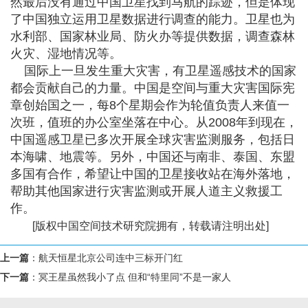
然最后没有通过中国卫星找到马航的踪迹，但是体现
了中国独立运用卫星数据进行调查的能力。卫星也为
水利部、国家林业局、防火办等提供数据，调查森林
火灾、湿地情况等。
国际上一旦发生重大灾害，有卫星遥感技术的国家
都会贡献自己的力量。中国是空间与重大灾害国际宪
章创始国之一，每8个星期会作为轮值负责人来值一
次班，值班的办公室坐落在中心。从2008年到现在，
中国遥感卫星已多次开展全球灾害监测服务，包括日
本海啸、地震等。另外，中国还与南非、泰国、东盟
多国有合作，希望让中国的卫星接收站在海外落地，
帮助其他国家进行灾害监测或开展人道主义救援工
作。
[版权中国空间技术研究院拥有，转载请注明出处]
上一篇
：
航天恒星北京公司连中三标开门红
下一篇
：
冥王星虽然我小了点 但和“特里同”不是一家人