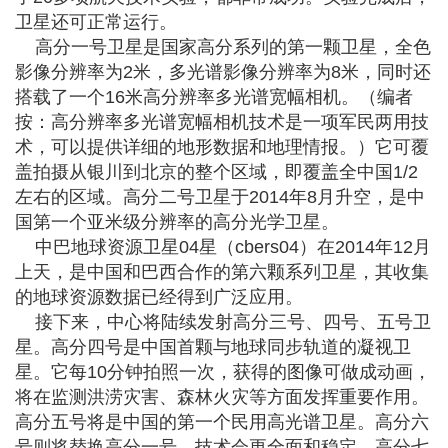
卫星还可正常运行。
高分一号卫星是国家高分系列的第一颗卫星，全色
影像分辨率为2米，多光谱影像分辨率为8米，同时还
搭载了一个16米高分辨率多光谱宽幅相机。（编者
按：高分辨率多光谱宽幅相机技术是一项军民两用技
术，可以提供详细的地形数据和地理情报。）它可覆
盖拍摄从银川到北京的整个区域，即覆盖全中国1/2
左右的区域。高分二号卫星于2014年8月升空，是中
国第一个亚米级分辨率的高分光学卫星。
中巴地球资源卫星04星（cbers04）在2014年12月
上天，是中国和巴西合作的第六颗系列卫星，其收集
的地球资源数据已经得到广泛应用。
接下来，中心将陆续发射高分三号、四号、五号卫
星。高分四号是中国首颗与地球同步轨道的凝视卫
星。它每10分钟拍照一次，获得的图像可做成动画，
将在监测洪涝灾害、森林火灾等方面发挥重要作用。
高分五号将是中国的第一个民用高光谱卫星。高分六
号则将替换高分一号，技术会更全面和稳定。高分七