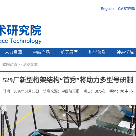
English
CAST内
人力资源
宇航产品
航天展厅
科学普及
神舟学院
>
本院动态
>> 浏览文章
529厂新型桁架结构“首秀”将助力多型号研制
时间：2016年04月13日
信息来源：中国航天报
点击：
5075
次
字体：
大
中
小