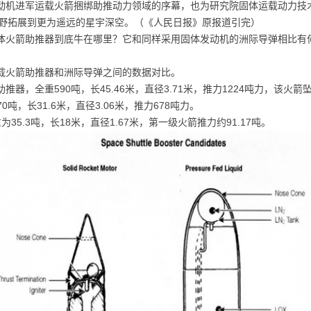
动机进军运载火箭捆绑助推动力领域的序幕，也为研究院固体运载动力技
野拓展到更为遥远的星宇深空。（《人民日报》原报道引完）
体火箭助推器到底牛在哪里？它和同样采用固体发动机的洲际导弹相比有何
载火箭助推器和洲际导弹之间的数据对比。
器，全重590吨，长45.46米，直径3.71米，推力1224吨力，该
吨，长31.6米，直径3.06米，推力678吨力。
5.3吨，长18米，直径1.67米，第一级火箭推力约91.17吨。