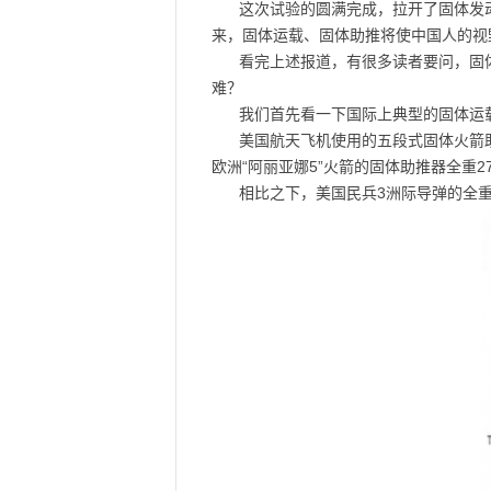
这次试验的圆满完成，拉开了固体发
来，固体运载、固体助推将使中国人的视
看完上述报道，有很多读者要问，固
难？
我们首先看一下国际上典型的固体运
美国航天飞机使用的五段式固体火箭助推
欧洲“阿丽亚娜5”火箭的固体助推器全重270
相比之下，美国民兵3洲际导弹的全重为3