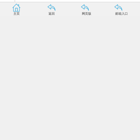
主页
返回
网页版
邮箱入口
图为三位挑战者亮相：亚洲跳伞冠军何宇峰
（中）、极限运动爱好者王德松（左）及直升机电力巡视员
齐尧。人民网记者 马丽摄