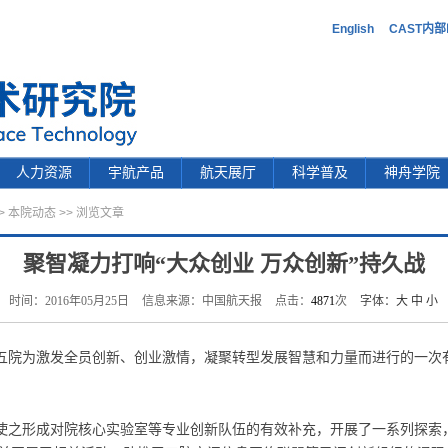
English
CAST内
人力资源
宇航产品
航天展厅
科学普及
神舟学院
>
本院动态
>> 浏览文章
聚智凝力打响“大众创业 万众创新”持久战
时间：2016年05月25日
信息来源：中国航天报
点击：
4871
次
字体：
大
中
小
五院为激发全员创新、创业激情，凝聚转型发展智慧和力量而进行的一次
使之形成对院核心实验室等专业创新队伍的有效补充，开展了一系列探索，