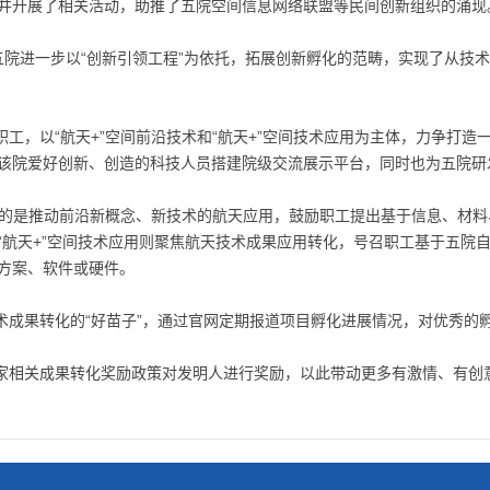
并开展了相关活动，助推了五院空间信息网络联盟等民间创新组织的涌现
五院进一步以“创新引领工程”为依托，拓展创新孵化的范畴，实现了从技
工，以“航天+”空间前沿技术和“航天+”空间技术应用为主体，力争打
该院爱好创新、创造的科技人员搭建院级交流展示平台，同时也为五院研
关注的是推动前沿新概念、新技术的航天应用，鼓励职工提出基于信息、材
“航天+”空间技术应用则聚焦航天技术成果应用转化，号召职工基于五院
方案、软件或硬件。
术成果转化的“好苗子”，通过官网定期报道项目孵化进展情况，对优秀的
家相关成果转化奖励政策对发明人进行奖励，以此带动更多有激情、有创意