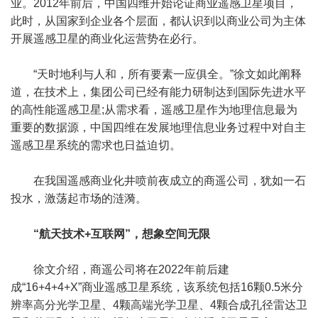
业。2012年前后，中国四维开始论证商业遥感卫星项目，
此时，从国家到企业各个层面，都认识到以商业公司为主体
开展遥感卫星的商业化运营势在必行。
“天时地利与人和，所有要素一应俱全。”徐文如此阐释
道，在技术上，集团公司已经有能力研制达到国际先进水平
的高性能遥感卫星;从需求看，遥感卫星作为地理信息最为
重要的数据源，中国四维在发展地理信息业务过程中对自主
遥感卫星系统的需求也日益迫切。
在我国遥感商业化井喷前夜成立的商遥公司，犹如一石
投水，激荡起市场的涟漪。
“航天技术+互联网”，想象空间无限
徐文介绍，商遥公司将在2022年前后建
成“16+4+4+X”商业遥感卫星系统，该系统包括16颗0.5米分
辨率高分光学卫星、4颗高端光学卫星、4颗合成孔径雷达卫