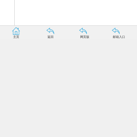
主页
返回
网页版
邮箱入口
海南文昌航天发射场将迎来首次发射，中新社记者近日
获准进入发射场区，跟随建设者近距离感受航天气息。
海南文昌航天发射场位于文昌市龙楼镇，是中国第四个
卫星发射中心，拥有两座多射向运载火箭发射塔架，2009
年开工建设，2014年11月基本建成。