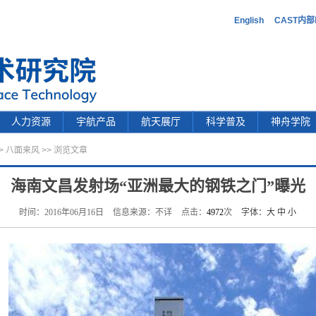
English
CAST内
人力资源
宇航产品
航天展厅
科学普及
神舟学院
>
八面来风
>> 浏览文章
海南文昌发射场“亚洲最大的钢铁之门”曝光
时间：2016年06月16日
信息来源：不详
点击：
4972
次
字体：
大
中
小