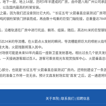
米，地下一层，地上14层，历时3年半建成的厂房，由中建八局广州公司
、以及国内最高的桁架安装。
之最，因为我们还没查到比它大的。”“长征五号”火箭垂直总装测试厂房
0吨的钢桁架铁门拼装而成，再由数十吨重的巨型门轴衔接，总重量达78
载间后，沿着轨道在厂房中进行托运、躺吊、组装，随后，高达81米的巨型
、深达24米的导流槽。在火箭点火发射的瞬间，导流槽能把巨大的喷射火焰
就是大海，火箭残骸将落入其中。
射场很可能是未来50年内最后一座新卫星发射基地。相比过去几个航天发
，一天接纳游客超过百人。游客可乘坐观光车观赏指挥中心、火箭垂直总
心部分，也就是“长征五号”火箭垂直总装测试厂房内，还特别建设了一条
前的准备工作将一览无余。预计文昌发射场实现“首发”之后，这一通道将
关于本院
联系我们
招聘信息
|
|