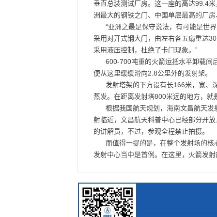
垂直总装测试厂房。这一座的高达99.4
洲最大的钢铁之门、中国单层最高的厂房
“亚洲之最是保守说法，有可能是世界
采用对开式钢大门，由左右各五扇重达3
采用液压控制，杜绝了卡门现象。”
600-700吨重的火箭运抵水平卸
便从这里缓缓滑向2.8公里外的发射架。
发射塔架的下方设有长166米，宽
蒸发。在距离发射塔800米远的地方，
根据我国航天规划，海南文昌航天发
射临近，文昌航天科普中心已经部分开放
的讲解员，不过，参观全程禁止拍摄。
而值得一提的是，在整个发射场的核
发射中心当中是首例。在这里，火箭发射