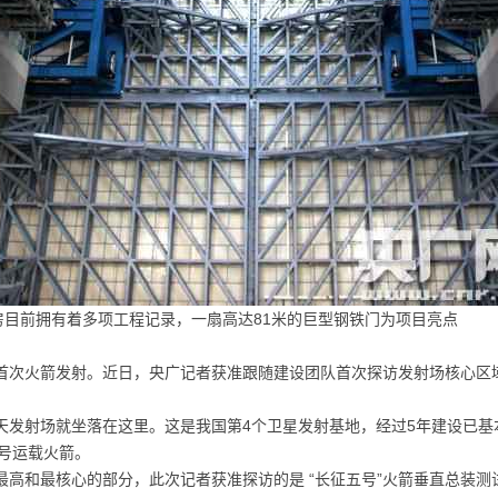
目前拥有着多项工程记录，一扇高达81米的巨型钢铁门为项目亮点
首次火箭发射。近日，央广记者获准跟随建设团队首次探访发射场核心区
天发射场就坐落在这里。这是我国第4个卫星发射基地，经过5年建设已基
号运载火箭。
最高和最核心的部分，此次记者获准探访的是 “长征五号”火箭垂直总装