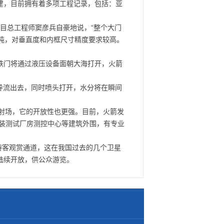
承建，目前拥有着多项工程记录，包括：亚
项目总工程师窦彦兵自豪地说，“整个大门
4吨，对垂直度和内框尺寸精度要求较高。
钢铁门将通过液压设备面朝大海打开，火箭
导流出去，同时喷头打开，水分将在瞬间
射场，它的开放性也更强。目前，火箭发
装测试厂房测控中心等建筑外围，有专业
游客观赏通道，这在我国过去的几个卫星
陆续开放，供公众游览。