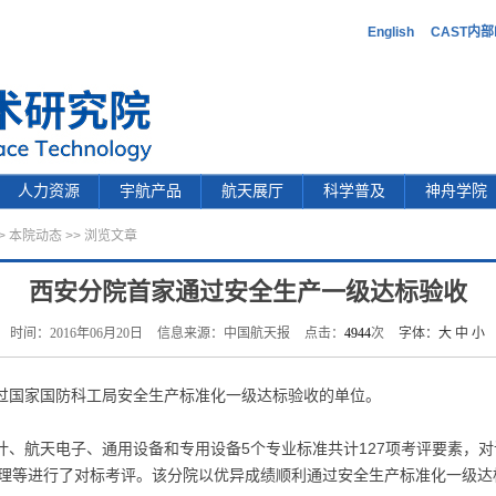
English
CAST内
人力资源
宇航产品
航天展厅
科学普及
神舟学院
>
本院动态
>> 浏览文章
西安分院首家通过安全生产一级达标验收
时间：2016年06月20日
信息来源：中国航天报
点击：
4944
次
字体：
大
中
小
过国家国防科工局安全生产标准化一级达标验收的单位。
计、航天电子、通用设备和专用设备5个专业标准共计127项考评要素，
理等进行了对标考评。该分院以优异成绩顺利通过安全生产标准化一级达