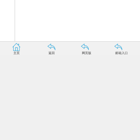
主页
返回
网页版
邮箱入口
新华社记者 王全超摄
今年8月，我国将发射世界首颗量子科学实验卫星，并
在世界上首次实现卫星和地面之间的量子通信，构建一个天
地一体化的量子保密通信与科学实验体系。