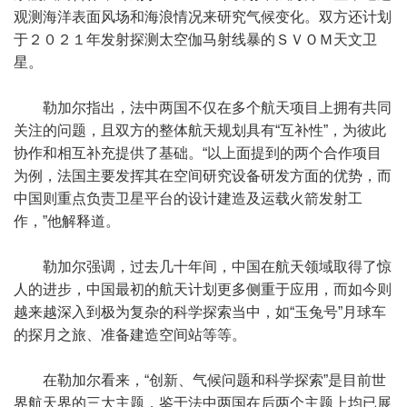
观测海洋表面风场和海浪情况来研究气候变化。双方还计划
于２０２１年发射探测太空伽马射线暴的ＳＶＯＭ天文卫
星。
勒加尔指出，法中两国不仅在多个航天项目上拥有共同
关注的问题，且双方的整体航天规划具有“互补性”，为彼此
协作和相互补充提供了基础。“以上面提到的两个合作项目
为例，法国主要发挥其在空间研究设备研发方面的优势，而
中国则重点负责卫星平台的设计建造及运载火箭发射工
作，”他解释道。
勒加尔强调，过去几十年间，中国在航天领域取得了惊
人的进步，中国最初的航天计划更多侧重于应用，而如今则
越来越深入到极为复杂的科学探索当中，如“玉兔号”月球车
的探月之旅、准备建造空间站等等。
在勒加尔看来，“创新、气候问题和科学探索”是目前世
界航天界的三大主题，鉴于法中两国在后两个主题上均已展