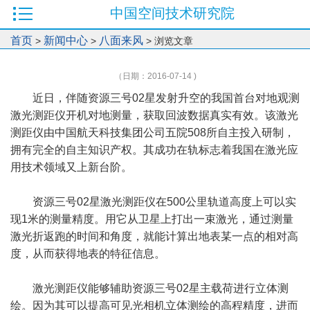
中国空间技术研究院
首页
新闻中心
八面来风
>
>
> 浏览文章
（日期：2016-07-14 )
近日，伴随资源三号02星发射升空的我国首台对地观测
激光测距仪开机对地测量，获取回波数据真实有效。该激光
测距仪由中国航天科技集团公司五院508所自主投入研制，
拥有完全的自主知识产权。其成功在轨标志着我国在激光应
用技术领域又上新台阶。
资源三号02星激光测距仪在500公里轨道高度上可以实
现1米的测量精度。用它从卫星上打出一束激光，通过测量
激光折返跑的时间和角度，就能计算出地表某一点的相对高
度，从而获得地表的特征信息。
激光测距仪能够辅助资源三号02星主载荷进行立体测
绘。因为其可以提高可见光相机立体测绘的高程精度，进而