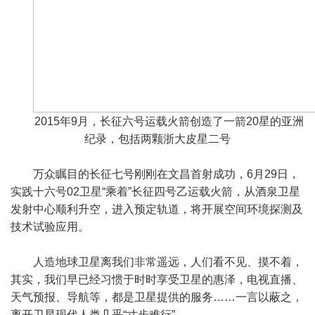
2015年9月，长征六号运载火箭创造了一箭20星的亚洲
纪录，包括两颗浙大皮星二号
万众瞩目的长征七号刚刚在文昌首射成功，6月29日，
实践十六号02卫星“乘着”长征四号乙运载火箭，从酒泉卫星
发射中心顺利升空，进入预定轨道，将开展空间环境探测及
技术试验应用。
人造地球卫星离我们非常遥远，人们看不见、摸不着，
其实，我们早已经习惯于时时享受卫星的惠泽，电视直播、
天气预报、导航等，都是卫星提供的服务……一言以蔽之，
离开卫星现代人类几乎“寸步难行”。