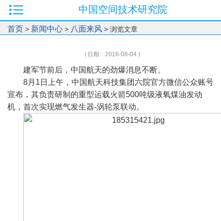
中国空间技术研究院
首页
新闻中心
八面来风
>
>
> 浏览文章
（日期：2016-08-04 )
建军节前后，中国航天的劲爆消息不断。
8月1日上午，中国航天科技集团六院官方微信公众账号
宣布，其负责研制的重型运载火箭500吨级液氧煤油发动
机，首次实现燃气发生器-涡轮泵联动。