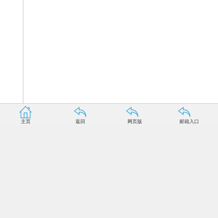
主页
返回
网页版
邮箱入口
资料图片：2015年9月20日7时01分，中国新型运载火
箭长征六号在太原卫星发射中心点火发射，成功将20颗微小