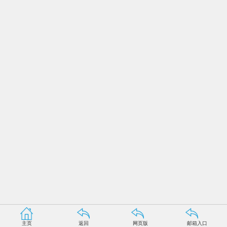
主页
返回
网页版
邮箱入口